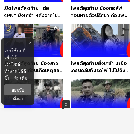
เปิดโพสต์สุดท้าย "ต่อ
โพสต์สุดท้าย น้องกอล์ฟ
KPN" ยิ่งเศร้า หลังจากไป
ก่อนหายตัวปริศนา ก่อนพบ
กะทันหัน
เป็นร่างไร้วิญญาณ
×
เราใช้คุกกี้
เพื่อให้
เปิดโพสต์สุดท้าย น้องสาว
โพสต์สุดท้ายยิ่งเศร้า เหยื่อ
เว็บไซต์
"ซอง ดูฮี" ก่อนเกิดเหตุสลด
เครนถล่มทับรถไฟ ไปไม่ถึง
ทำงานได้ดี
เสียชีวิต
งานศพพ่อ
ขึ้น
เพิ่มเติม
ยอมรับ
ตั้งค่า
จุกในอก โพสต์สุดท้าย
โพสต์สุดท้าย "พล.ต.ต.ธนา
"จ.ส.อ. สำเริง" แค่ 2 วัน
นันท์วิชญ์" ใจหาย ไร้
ก่อนพลีชีพเนิน 350
สัญญาณบอกเหตุ