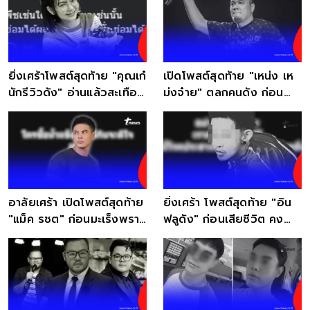
ยิ่งเศร้าโพสต์สุดท้าย "คุณเก๋
เปิดโพสต์สุดท้าย "เหน่ง เห
นักรีวิวดัง" อ่านแล้วสะเทือน
ม่งจ๋าย" ตลกคนดัง ก่อน
ใจ
จากไปกะทันหัน
อาลัยเศร้า เปิดโพสต์สุดท้าย
ยิ่งเศร้า โพสต์สุดท้าย "อิน
"แม็ค รชต" ก่อนมะเร็งพราก
ฟลูดัง" ก่อนเสียชีวิต คง
ชีวิต
ทรมานมาก ๆ