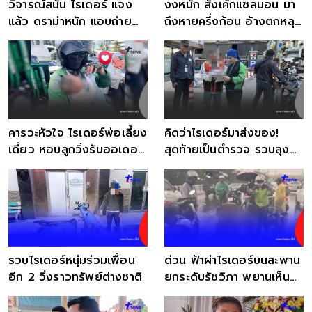
วิจารณ์สนั่น ไรเดอร์ แจง
งงหนัก สั่งเค้กแซลมอน มา
แล้ว ดราม่าหนัก แอบถ่าย
ถึงหายครึ่งก้อน อ้างตกหลุม
คลิป "ณเดชน์"
ถกสนั่นใช่หรอ
คารวะหัวใจ ไรเดอร์พ่อเลี้ยง
คิดว่าไรเดอร์มาส่งของ!
เดี่ยว หอบลูกวิ่งรับออเดอร์
สุดท้ายเป็นตำรวจ รวบลุง
สู้ชีวิต
วัย 61 หนีคดีนานหลายปี
รวบไรเดอร์หนุ่มร่วมเพื่อน
ด่วน ฟ้าผ่าไรเดอร์บนสะพาน
อีก 2 วิ่งราวทรัพย์ต่างชาติ
ยกระดับรัชวิภา พยานเห็นคา
ตา ยังใจสั่น