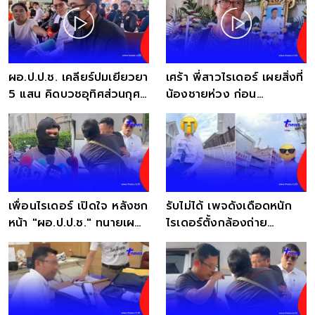
ผอ.ป.ป.ช. เคลียร์ปมเยียวยา
เศร้า พี่สาวไรเดอร์ เผยสิ่งที่
5 แสน คิดบวชอุทิศส่วนกุศล
น้องชายห่วง ก่อน
ให้ไรเดอร์
ผอ.ป.ป.ช. เมาชนดับ
เพื่อนไรเดอร์ เปิดใจ หลังชก
รับไม่ได้ เพจดังเดือดหนัก
หน้า "ผอ.ป.ป.ช." ทนายเผย
ไรเดอร์ตั้งกล้องถ่าย
สาเหตุลงมือ
นร.หญิง มุมเสย