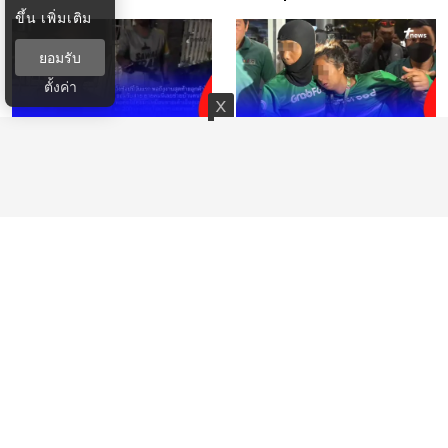
เสียงแตก
6 ล้อ
ขึ้น
เพิ่มเติม
ยอมรับ
ตั้งค่า
เด็ก ม.5 วิ่งไรเดอร์วันแรก
ไรเดอร์สาว เล่าหมด ถู
ติดต่อลูกค้าไม่ได้ ยายข้าง
กรปภ.ทำร้าย แฟนลั่นเอา
บ้านทำใจฟู
เรื่อง ได้กลิ่นเหล้า
ไรเดอร์นับ100 บุกล้อม
ไรเดอร์แฉ "รัฐติกร"
สน.ปทุมวัน เหตุรปภ.ทำร้าย
พฤติกรรมอันตราย ก่อนก่อ
ไรเดอร์หญิงสลบ
เหตุสลดพนักงานโรงแรม