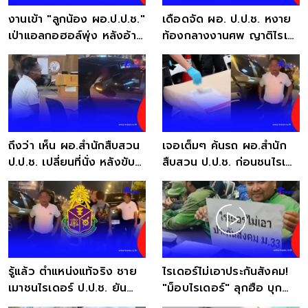
งานเข้า "ลูกน้อง ผอ.ป.ป.ช."
เดือดจัด ผอ. ป.ป.ช. หงาย
เป่าแอลกอฮอล์พุ่ง หลังอ้าง
ท้องกลางงานศพ ญาติไรเด
ขับรถแทน
อร์ใส่เต็มข้อ
ถึงว่า เห็น ผอ.สำนักสืบสวน
เจอเต็มๆ ค้นรถ ผอ.สำนัก
ป.ป.ช. เปลี่ยนที่นั่ง หลังขับ
สืบสวน ป.ป.ช. ก่อนชนไรเด
ชนไรเดอร์
อร์เสียชีวิต
รู้แล้ว ตำแหน่งแท้จริง ชาย
ไรเดอร์ไม่เอาประกันสังคม!
เมาชนไรเดอร์ ป.ป.ช. ยัน
"ม็อบไรเดอร์" ลุกฮือ บุก
จัดการเด็ดขาด
กระทรวงแรงงาน