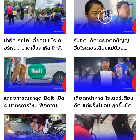
ซ้ำอีก รถไฟ เฉี่ยวชน ไรเด
รันทด เด็ก14ยอดกตัญญู
อร์หนุ่ม บาดเจ็บสาหัส ใกล้
วิ่งไรเดอร์เลี้ยงแม่ป่วย
BTS มักกะสัน
กำลังจะตาบอด
แถลงการณ์ล่าสุด Bolt เปิด
เดือดหน้าหาด ไรเดอร์เตือน
4 มาตรการใหม่เพื่อความ
ดีๆ แต่ฝรั่งไม่จบ ลุกขึ้นซัด
ปลอดภัย
กันวุ่น