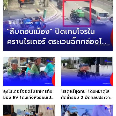
02 ส.ค. 2569
"สืบดอนเมือง" ปิดเกมโจรใน
คราบไรเดอร์ ตระเวนฉิ๊กกล่องไฟ
ECU ขาย
ลุงไรเดอร์จอดรับอาหารทับ
ไรเดอร์สุดทน! โดนหมาดุไล่
ช่อง EV โดนเก๋งหัวร้อนเปิด
กัดซ้ำรอบ 2 อัดคลิปประจาน
หน้ายับ
เจ้าของเมิน