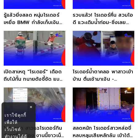
รู้แล้วยิ่งสลด หนุ่มไรเดอร์
รวบแล้ว! ไรเดอร์หื่น สวมไอ
เหยื่อ BMW กำลังเก็บเงิน
ดี แวะเติมน้ำท่อม-ซิ่งเลย
สานฝันพ่อแม่
บ้าน
เปิดสาเหตุ "ไรเดอร์" เดือด
ไรเดอร์น้ำตาคลอ พาสาวเข้า
ถีบไม้กั้น ทนายดังชี้ชัด แบบ
บ้าน ตื่นเช้ามาเงิน -
นี้รอดไหม
มอเตอร์ไซค์หาย
×
เราใช้คุกกี้
เพื่อให้
โกรธมาก สาวแฉไรเดอร์กิน
สลดหนัก ไรเดอร์สาวหล่อขี่
เว็บไซต์
ข้าวครึ่งกล่อง งานนี้ชาวเน็ต
หลบหลุมเสียหลักล้ม เข้าใต้
ทำงานได้ดี