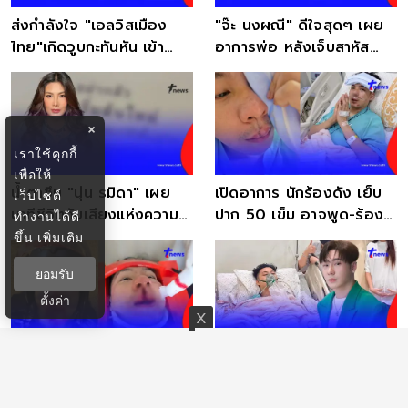
ส่งกำลังใจ "เอลวิสเมือง
"จ๊ะ นงผณี" ดีใจสุดๆ เผย
ไทย"เกิดวูบกะทันหัน เข้า
อาการพ่อ หลังเจ็บสาหัส
ICU ด่วน
นอนห้อง ICU
×
เราใช้คุกกี้
เพื่อให้
น้ำตาซึม "นุ่น รมิดา" เผย
เปิดอาการ นักร้องดัง เย็บ
เว็บไซต์
นาทีชีวิตกับเสียงแห่งความ
ปาก 50 เข็ม อาจพูด-ร้อง
ทำงานได้ดี
หวังจากพยาบาล
เพลง ไม่เหมือนเดิม
ขึ้น
เพิ่มเติม
ยอมรับ
ตั้งค่า
เผยภาพนาทีชีวิต"ตั้ม เดอะส
อัปเดตอาการ "ตั้ม วราวุธ"
ตาร์"เลือดอาบ น่าห่วง ก่อน
ยังนอน ICU แฟนสาว เผย
ถูกส่ง ICU
นาทีระทึกชนเต็มแรง