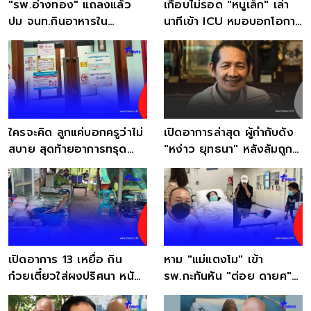
"รพ.อ่างทอง" แถลงแล้ว
เกือบไม่รอด "หนูเล็ก" เล่า
ปม จนท.กินอาหารใน
นาทีเข้า ICU หมอบอกโอกาส
ห้องICU ทารก 5 วันเสีย
รอด 50-50
ชีวิต
ใครจะคิด ลูกแค่บอกครูว่าไม่
เปิดอาการล่าสุด ผู้กำกับดัง
สบาย สุดท้ายอาการทรุด
"หง่าว ยุทธนา" หลังล้มถูก
หนักเข้า ICU
ส่งเข้า ICU
เปิดอาการ 13 เหยื่อ กิน
หาม "แม่แตงโม" เข้า
ก๋วยเตี๋ยวใส่ผงปริศนา หนัก
รพ.กะทันหัน "ต่อย ดายศ"
สุดเข้า ICU
แจ้งข่าวด่วนอยู่ ICU