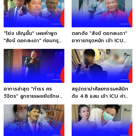
"โย่ง เชิญยิ้ม" เผยคำพูด
ตลกดัง "สังข์ ดอกสะเดา"
"สังข์ ดอกสะเดา" ก่อนทรุด
อาการทรุดหนัก เข้า ICU
เข้าห้อง ICU
ลูกชายโพสต์บีบหัวใจ
อาการล่าสุด "กำธร ศร
สรุปดราม่าศัลยกรรมคลินิก
วิจิตร" ลูกชายเผยยังรักษา
ดัง 4.8 แสน เข้า ICU ค่า
ตัวใน ICU
รักษาพุ่ง 2 ล้าน