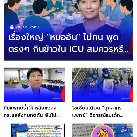
28 ก.ค. 2569
เรื่องใหญ่ "หมออ้น" ไม่ทน พูด
ตรงๆ กินข้าวใน ICU สมควรหรือ
ไม่
ทีมแพทย์ร่ำไห้ หลังแถลง
โซเชียลเดือด "บุคลากร
กระแสสังคมกดดัน ยันไม่
แพทย์" วิจารณ์แม่เด็ก
ฟ้องกลับพ่อแม่เด็ก
ดราม่าโต๊ะจีน NICU