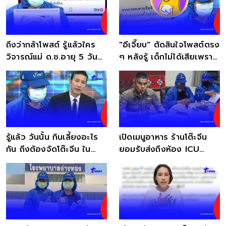
ถึงว่ากล้าโพสต์ รู้แล้วใคร
"อีเจี๊ยบ" ตัดสินใจโพสต์ตรง
วิจารณ์แม่ ด.ช.อายุ 5 วัน
ๆ หลังรู้ เด็กไม่ได้เสียเพราะ
เสียชีวิต
โต๊ะจีน
รู้แล้ว วันนั้น กินเลี้ยงอะไร
เปิดเมนูอาหาร ร้านโต๊ะจีน
กัน ถึงต้องจัดโต๊ะจีน ใน
ยอมรับส่งถึงห้อง ICU
ห้องICUเด็ก
เสิร์ฟใกล้ทารก