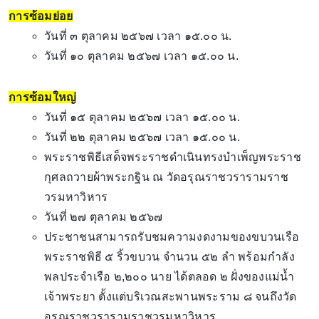
การซ้อมย่อย
วันที่ ๓ ตุลาคม ๒๕๖๗ เวลา ๑๕.๐๐ น.
วันที่ ๑๐ ตุลาคม ๒๕๖๗ เวลา ๑๕.๐๐ น.
การซ้อมใหญ่
วันที่ ๑๕ ตุลาคม ๒๕๖๗ เวลา ๑๕.๐๐ น.
วันที่ ๒๒ ตุลาคม ๒๕๖๗ เวลา ๑๕.๐๐ น.
พระราชพิธีเสด็จพระราชดำเนินทรงบำเพ็ญพระราช
กุศลถวายผ้าพระกฐิน ณ วัดอรุณราชวรารามราช
วรมหาวิหาร
วันที่ ๒๗ ตุลาคม ๒๕๖๗
ประชาชนสามารถรับชมความงดงามของขบวนเรือ
พระราชพิธี ๕ ริ้วขบวน จำนวน ๕๒ ลำ พร้อมกำลัง
พลประจำเรือ ๒,๒๐๐ นาย ได้ตลอด ๒ ฝั่งของแม่น้ำ
เจ้าพระยา ตั้งแต่บริเวณสะพานพระราม ๘ จนถึงวัด
อรุณราชวรารามราชวรมหาวิหาร