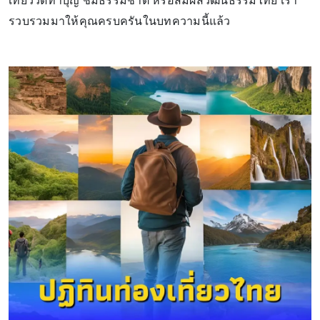
เที่ยววัดทำบุญ ชมธรรมชาติ หรือสัมผัสวัฒนธรรมไทย เรา
รวบรวมมาให้คุณครบครันในบทความนี้แล้ว