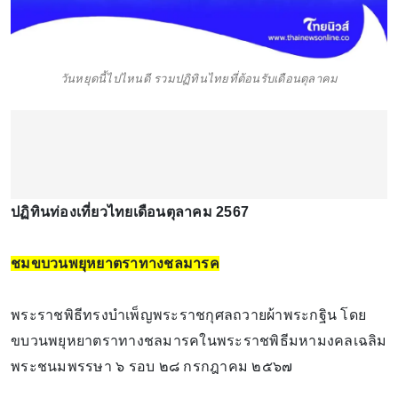
วันหยุดนี้ไปไหนดี รวมปฏิทินไทยที่ต้อนรับเดือนตุลาคม
ปฏิทินท่องเที่ยวไทยเดือนตุลาคม 2567
ชมขบวนพยุหยาตราทางชลมารค
พระราชพิธีทรงบำเพ็ญพระราชกุศลถวายผ้าพระกฐิน โดย
ขบวนพยุหยาตราทางชลมารคในพระราชพิธีมหามงคลเฉลิม
พระชนมพรรษา ๖ รอบ ๒๘ กรกฎาคม ๒๕๖๗