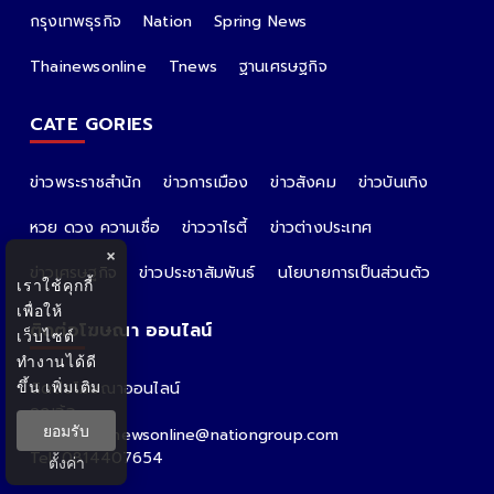
กรุงเทพธุรกิจ
Nation
Spring News
Thainewsonline
Tnews
ฐานเศรษฐกิจ
CATE GORIES
ข่าวพระราชสำนัก
ข่าวการเมือง
ข่าวสังคม
ข่าวบันเทิง
หวย ดวง ความเชื่อ
ข่าววาไรตี้
ข่าวต่างประเทศ
×
ข่าวเศรษฐกิจ
ข่าวประชาสัมพันธ์
นโยบายการเป็นส่วนตัว
เราใช้คุกกี้
เพื่อให้
ติดต่อโฆษณา ออนไลน์
เว็บไซต์
ทำงานได้ดี
ขึ้น
เพิ่มเติม
ติดต่อโฆษณาออนไลน์
คุณอ้อ
ยอมรับ
Email : thainewsonline@nationgroup.com
Tel: 0814407654
ตั้งค่า