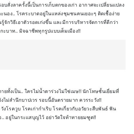
. รอบสั่งลาครั้งนี้เป็นการเก็บตกของเก่า อากาศจะเปลี่ยนแปลง
าคะนอง.. โรคระบาดอยู่ในแหล่งชุมชนคนเยอะๆ ติดเชื้อง่าย
รู้จักวิธีเอาตัวรอดเก่งขึ้น และมีการบริหารจัดการที่ดีกว่า
สักกะบาท.. มิจฉาชีพทุกรูปแบบเต็มเมือง!!
้งเป็น.. ใครไม่น้ำตาร่วงไม่ใช่เมษ!! นักโทษชั้นเยี่ยมที่
่ยังไม่สำนึกบาปเวร รอบนี้อันตรายมาก ควรระวัง!!
ะวังโรควูบ โรคเก่ากำเริบ โรคเกี่ยวกับอวัยวะสืบพันธ์ ฟัน
อ.. อยู่ในกระแสบุญไว้ อย่าวัดใจท้าทายยมฑูต!!