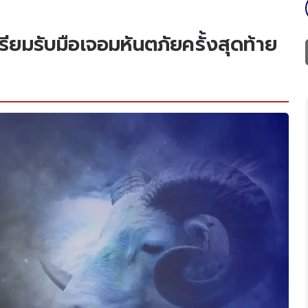
รียมรับมือเจอมหันตภัยครั้งสุดท้าย