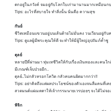
ตกอยู่ในภวังค์ จมอยู่กับโลกใบเก่ามานานมากเหมือนกบ
Tips: อะไรที่สบายใจ ทำสิ่งนั้น นั่นคือ ความสุข
กันย์
ชีวิตเหมือนแขวนอยู่บนเส้นด้ายไม่มั่นคง วนเวียนอยู่
Tips: ดูแลผู้มีพระคุณให้ดี จะทำให้มีผู้ใหญ่อุปถัมภ์ค้ำชู
ตุลย์
หลายปีที่ผ่านมา ทุ่มเทชีวิตให้กับเรื่องเงินทองและคนใก
มีเกณฑ์เจ็บป่วยอีก..
ตุลย์..ไม่กลัวหรอกโควิด กลัวคบคนผิดมากกว่า!!
Tips: อย่าคิดถึงแต่ผลประโยชน์ของตัวเองจนลืมคนที่เค
สวดมนต์แผ่เมตตาให้เจ้ากรรมนายเวรบ่อยๆ จะได้ไม่จอง
พิจิก