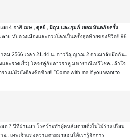
เผย 4 ราศี
เมษ , ตุลย์ , มิถุน และกุมภ์ เจอมหันตภัยครั้ง
ตาย ทับดวงเมืองและดวงโลกเป็นครั้งสุดท้ายของชีวิต!! 98
8 มีนาคม 2566 เวลา 21.44 น. ดาววิญญาณ 2 ดวงมาจับมือกัน..
รงและรวดเร็ว) โคจรคู่กับดาวราหู มหาราณีเทวีโชค.. ถ้าใจ
แม่ผัวยังต้องชิดซ้าย!! "Come with me if you want to
 7 ปีที่ผ่านมา โรคร้ายทำผู้คนล้มตายดั่งใบไม้ร่วง เกือบ
กมาย.. เทพเจ้าแห่งความตายมาสอนให้เรารู้จักการ