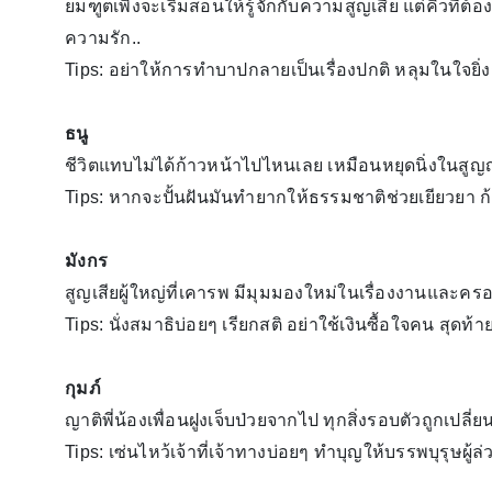
ยมฑูตเพิ่งจะเริ่มสอนให้รู้จักกับความสูญเสีย แต่คิวที่
ความรัก..
Tips: อย่าให้การทำบาปกลายเป็นเรื่องปกติ หลุมในใจยิ่งกว้
ธนู
ชีวิตแทบไม่ได้ก้าวหน้าไปไหนเลย เหมือนหยุดนิ่งในสู
Tips: หากจะปั้นฝันมันทำยากให้ธรรมชาติช่วยเยียวยา ก้า
มังกร
สูญเสียผู้ใหญ่ที่เคารพ มีมุมมองใหม่ในเรื่องงานและคร
Tips: นั่งสมาธิบ่อยๆ เรียกสติ อย่าใช้เงินซื้อใจคน สุดท
กุมภ์
ญาติพี่น้องเพื่อนฝูงเจ็บป่วยจากไป ทุกสิ่งรอบตัวถูกเปลี่
Tips: เซ่นไหว้เจ้าที่เจ้าทางบ่อยๆ ทำบุญให้บรรพบุรุษผู้ล่