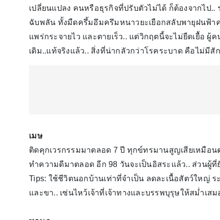
เปลี่ยนแปลง คนหรือธุรกิจที่ปรับตัวไม่ได้ ก็ต้องจากไป.
ฉับพลัน ทั้งมืดครึ้มอึมครึมหนาวยะเยือกสลับพายุฝนฟ้
แพร่กระจายไว และตายเร็ว.. แต่วิกฤตนี้จะไม่ยืดเยื้อ ผู้คน
เดิม..แท้จริงแล้ว.. สิ่งที่น่ากลัวกว่าโรคระบาด คือไม่มี
เมษ
ติดคุกเวรกรรมมาตลอด 7 ปี ทุกข์ทรมานสูญเสียเหมือนตายทั
ทำความดีมาตลอด อีก 98 วันจะเป็นอิสระแล้ว.. ส่วนผู้ที
Tips: ใช้ชีวิตนอกบ้านเท่าที่จำเป็น ลดละเนื้อสัตว์ใหญ่ ร
และขา.. เซ่นไหว้เจ้าที่เจ้าทางและบรรพบุรุษให้สม่ำเสม