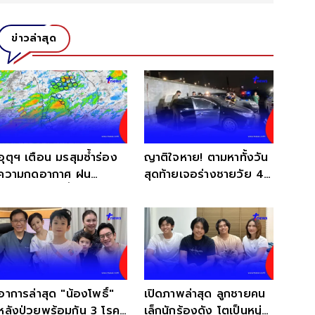
ข่าวล่าสุด
อุตุฯ เตือน มรสุมซ้ำร่อง
ญาติใจหาย! ตามหาทั้งวัน
ความกดอากาศ ฝน
สุดท้ายเจอร่างชายวัย 41
กระหน่ำ เสี่ยงน้ำท่วมฉับ
เสียชีวิตในรถ
พลัน
อาการล่าสุด "น้องโพธิ์"
เปิดภาพล่าสุด ลูกชายคน
หลังป่วยพร้อมกัน 3 โรค
เล็กนักร้องดัง โตเป็นหนุ่ม