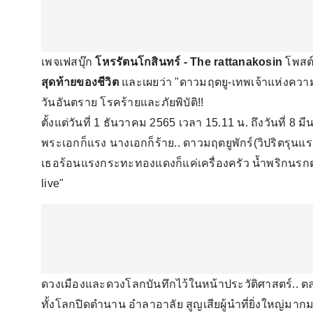
เพจเฟสบุ๊ก
โหรรัตนโกสินทร์ - The rattanakosin
โพสต์
สุดท้ายของชีวิต
และเผยว่า "ดาวมฤตยู-เทพเจ้าแห่งความ
วันอันตราย โรคร้ายและภัยพิบัติ!!
ตั้งแต่วันที่ 1 ธันวาคม 2565 เวลา 15.11 น. ถึงวันที่ 
พระเอกก็แรง นางเอกก็ร้าย.. ดาวมฤตยูพักร์(วิปริตรุนแ
เธอร้อนแรงกระทะทองแดงก็แค่เครื่องครัว น้ำพริกนรกตรา
live"
ดวงเมืองและดวงโลกบันทึกไว้ในหน้าประวัติศาสตร์.. ตลอด
ทั้งโลกปิดตำนาน อำลาอาลัย สูญเสียผู้นำที่ยิ่งใหญ่มา