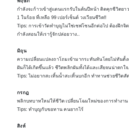
พฤษภ
กำลังจะก้าวเข้าสู่แดนแรกรับในต้นปีหน้า ติดคุกชีวิตยาว
1 ในร้อย ที่เหลือ 99 เปอร์เซ็นต์ วงเวียนชีวิต!!
Tips: การเข้าวัดทำบุญไม่ใช่เซฟโซนอีกต่อไป ต้องฝึกจิตใจ
กำลังสอนให้เรารู้จักปล่อยวาง..
มิถุน
ความเปลี่ยนแปลงถาโถมเข้ามากระทันหันโดยไม่ทันตั้งตัว..
ฝันก็ได้เกิดขึ้นแล้ว ชีวิตพลิกผันทั้งได้และเสียจนน่าตกใจ.
Tips: ไม่อยากสะเทิ้นน้ำสะเทิ้นบกอีก ทำทานช่วยชีวิตสัต
กรกฎ
พลิกบทบาทใหม่ให้ชีวิต เปลี่ยนโฉมใหม่ของการทำงาน เคร
Tips: ทำบุญกับขอทาน คนยากไร้
สิงห์