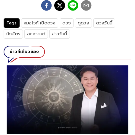
Tags
หมอไวท์ เปิดดวง
ดวง
ดูดวง
ดวงวันนี้
นักษัตร
สงกรานต์
ข่าววันนี้
ข่าวที่เกี่ยวข้อง