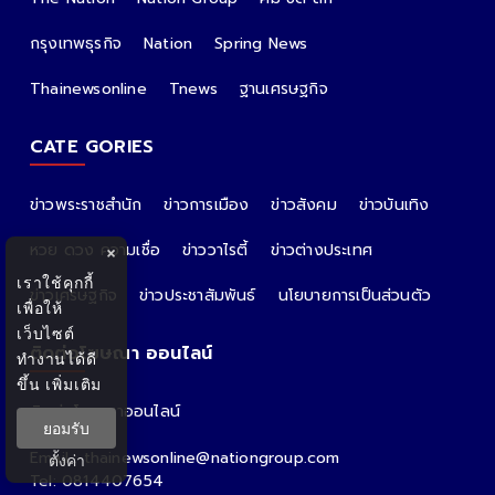
กรุงเทพธุรกิจ
Nation
Spring News
Thainewsonline
Tnews
ฐานเศรษฐกิจ
CATE GORIES
ข่าวพระราชสำนัก
ข่าวการเมือง
ข่าวสังคม
ข่าวบันเทิง
หวย ดวง ความเชื่อ
ข่าววาไรตี้
ข่าวต่างประเทศ
×
เราใช้คุกกี้
ข่าวเศรษฐกิจ
ข่าวประชาสัมพันธ์
นโยบายการเป็นส่วนตัว
เพื่อให้
เว็บไซต์
ติดต่อโฆษณา ออนไลน์
ทำงานได้ดี
ขึ้น
เพิ่มเติม
ติดต่อโฆษณาออนไลน์
ยอมรับ
คุณอ้อ
Email : thainewsonline@nationgroup.com
ตั้งค่า
Tel: 0814407654