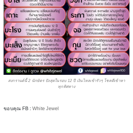
สงกรานต์นี้ 2 นักษัตร ปังสุดในรอบ 12 ปี เงินไหลเข้ารัวๆ โชคดีเข้าหา
ทุกทิศทาง
ขอบคุณ FB :
White Jewel