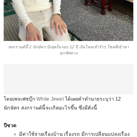
สงกรานต์นี้ 2 นักษัตร ปังสุดในรอบ 12 ปี เงินไหลเข้ารัวๆ โชคดีเข้าหา
ทุกทิศทาง
โดยเพจเฟซบุ๊ก
White Jewel
ได้เผยคำทำนายระบุว่า 12
นักษัตร สงกรานต์นี้จะเกิดอะไรขึ้น ซึ่งมีดังนี้
ปีชวด
มีค่าใช้จ่ายเรื่องบ้าน เรื่องรถ มีการเปลี่ยนแปลงเรื่อง