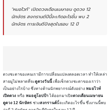
"หมอไวท์" เปิดดวงเดือนเมษายน ดูดวง 12
นักษัตร สงกรานต์ปีนี้จะเกิดอะไรขึ้น พบ 2
นักษัตร การเงินดีปังสุดในรอบ 12 ปี
ดวงชะตาของคนเรามีการเปลี่ยนแปลงตลอดเวลา ทำให้เหล่า
สายมูไม่พลาดที่จะ
ดูดวงวันนี้
เพื่อเช็กดวงชะตาของเราว่า
เป็นอย่างไรบ้าง ซึ่งทางด้านนักพยากรณ์ดังอย่าง
หมอไวท์
เปิดดวง
หรือ
หมอดูโอปป้า
ได้ออกมาเปิด
ดวงเดือนเมษายน
ดูดวง 12 นักษัตร
ช่วง
สงกรานต์
นี้จะเกิดอะไรขึ้น ซึ่งงานนี้พบ
ว่ามี 2 นักษัตร การเงินดีปังสุดในรอบ 12 ปี