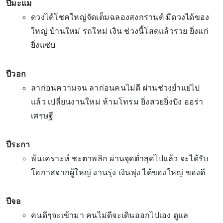
ปีมะแม
ดวงได้โชคใหญ่จัดเต็มฉลองสงกรานต์ มีดวงได้ของ
ใหญ่ บ้านใหม่ รถใหม่ เงิน ช่วงนี้โสดแล้วรวย ยิ่งแก่
ยิ่งแซ่บ
ปีวอก
ลาก่อนความจน ลาก่อนคนไม่ดี ผ่านช่วงย่ำแย่ไป
แล้ว เปลี่ยนงานใหม่ ห้ามโทรม ยิ่งสวยยิ่งปัง ออร่า
เศรษฐี
ปีระกา
พ้นเคราะห์ ชะตาพลิก ผ่านจุดต่ำสุดไปแล้ว จะได้รับ
โอกาสจากผู้ใหญ่ งานรุ่ง เงินพุ่ง ได้ของใหญ่ ของดี
ปีจอ
คนดีๆจะเข้ามา คนไม่ดีจะเดินออกไปเอง ดูแล