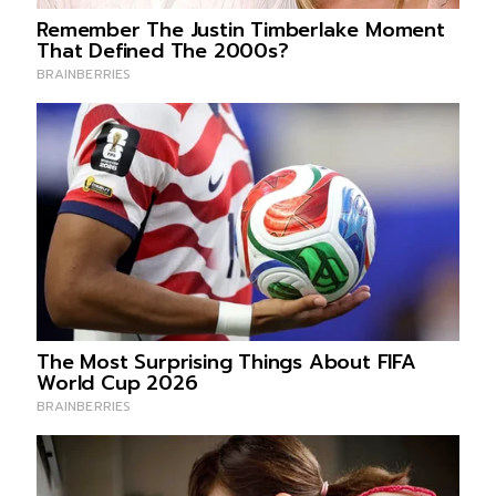
จังหวัดที่มีคำสั่ง/ประกาศให้มีการกักตัวผู้ที่เดิน
แจ๊ส ชวนชื่น
อกพื้นที่ รวม 35 จังหวัด (ข้อมูล ณ วันที่ 11
ภรรยา แจง แ
เวลา 10.00 น.)