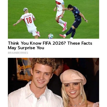
49.เขตสะพานสูง 4 ราย
50.เขตสัมพันธวงศ์ 3 ราย
ขอบคุณข้อมูลจาก
ThaiNews
Tags
โควิด19
ผู้ติดเชื้อ
กทม.
ข่าวที่เกี่ยวข้อง