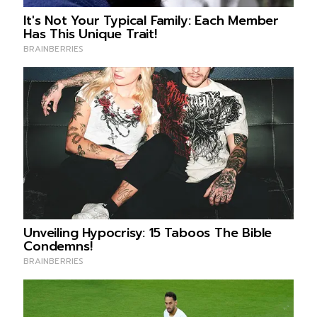
34.เขตดุสิต 19 ราย
35.เขตยานนาวา 19 ราย
36.เขตสายไหม 19 ราย
37.เขตราชเทวี 18 ราย
38.เขตบางรัก 17 ราย
39.เขตพญาไท 17 ราย
40.เขตบางกอกใหญ่ 16 ราย
41.เขตทุ่งครุ 16 ราย
42.เขตมีนบุรี 15 ราย
43.เขตราษฎร์บูรณะ 11 ราย
44.เขตบางซื่อ 11 ราย
45.เขตคันนายาว 10 ราย
46.เขตพระนคร 9 ราย
47.เขตหนองจอก 6 ราย
48.เขตป้อมปราบศัตรูพ่าย 5 ราย