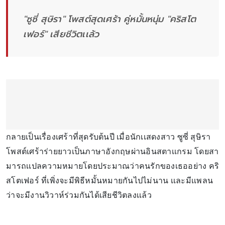
"ซูซี่ สุษิรา" โพสต์สุดเศร้า คู่หมั้นหนุ่ม "คริสโต
เฟอร์" เสียชีวิตเเล้ว
กลายเป็นเรื่องเศร้าที่สุดรับต้นปี เมื่อนักเเสดงสาว ซูซี่ สุษิรา
โพสต์เศร้าร่ายยาวเป็นภาษาอังกฤษผ่านอินสตาเเกรม โดยสา
มารถเเปลความหมายโดยประมาณว่าคนรักของเธออย่าง คริ
สโตเฟอร์ ที่เพิ่งจะมีพิธีหมั้นหมายกันไปไม่นาน เเละมีเเพลน
ว่าจะมีงานวิวาห์ร่วมกันได้เสียชีวิตลงเเล้ว