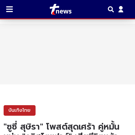
บันเทิงไทย
"ซูซี่ สุษิรา" โพสต์สุดเศร้า คู่หมั้น