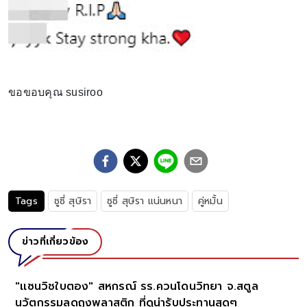
ขอขอบคุณ susiroo
Tags
ซูซี่ สุษิรา
ซูซี่ สุษิรา แน่นหนา
คู่หมั้น
ข่าวที่เกี่ยวข้อง
"เเซนวิชใบตอง" สหกรณ์ รร.ควนโดนวิทยา จ.สตูล
นวัตกรรมลดถุงพลาสติก ที่ดูน่ารับประทานสุดๆ