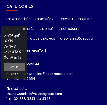
CATE GORIES
ข่าวพระราชสำนัก
ข่าวการเมือง
ข่าวสังคม
ข่าวบันเทิง
หวย ดวง ความเชื่อ
ข่าววาไรตี้
ข่าวต่างประเทศ
×
เราใช้คุกกี้
ข่าวเศรษฐกิจ
ข่าวประชาสัมพันธ์
นโยบายการเป็นส่วนตัว
เพื่อให้
เว็บไซต์
ติดต่อโฆษณา ออนไลน์
ทำงานได้ดี
ขึ้น
เพิ่มเติม
ติดต่อโฆษณาออนไลน์
ยอมรับ
คุณอ้อ
Email : thainewsonline@nationgroup.com
ตั้งค่า
Tel: 0814407654
ติดต่อฝ่ายข่าว
thainewsonline@nationgroup.com
โทร. 02-338-3333 ต่อ 3343