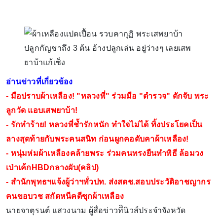
อ่านข่าวที่เกี่ยวข้อง
-
มือปราบผ้าเหลือง! "หลวงพี่" ร่วมมือ "ตำรวจ" ดักจับ พระ
ลูกวัด แอบเสพยาบ้า!
-
รักทำร้าย! หลวงพี่ช้ำรักหนัก ทำใจไม่ได้ ทิ้งประโยคเป็น
ลางสุดท้ายกับพระคนสนิท ก่อนผูกคอดับคาผ้าเหลือง!
-
หนุ่มห่มผ้าเหลืองคล้ายพระ ร่วมคนทรงยืนทำพิธี ล้อมวง
เป่าเค้กHBDกลางผับ(คลิป)
-
สำนักพุทธฯแจ้งผู้ว่าฯทั่วปท. ส่งสตช.สอบประวัติอาชญากร
คนขอบวช สกัดหนีคดีซุกผ้าเหลือง
นายจาตุรนต์ แสวงนาม ผู้สื่อข่าวทีินิวส์ประจำจังหวัด