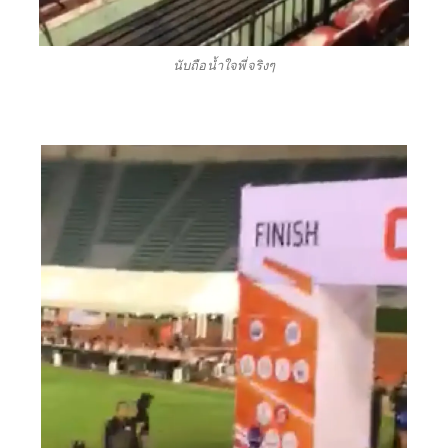
นับถือน้ำใจพี่จริงๆ