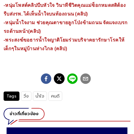
-
หนุ่มโพสต์คลิปบีบหัวใจ วินาทีชีวิตคุณแม่ช็อกหมดสติต้อง
รีบส่งรพ. ได้เห็นน้ำใจบนท้องถนน (คลิป)
-
หนุ่มน้ำใจงาม ช่วยคุณตาขายลูกโป่งข้ามถนน จัดแจงเบรก
รถด้านหน้า(คลิป)
-
พระสงฆ์ขอธารน้ำใจญาติโยมร่วมบริจาคยารักษาโรคให้
เด็กๆในหมู่บ้านห่างไกล (คลิป)
Tags
วิ่ง
น้ำใจ
คนดี
ข่าวที่เกี่ยวข้อง