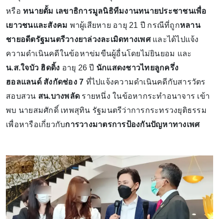
หรือ
ทนายตั้ม เลขาธิการมูลนิธิทีมงานทนายประชาชนเพื่อ
เยาวชนและสังคม
พาผู้เสียหาย อายุ 21 ปี กรณีที่ถูก
หลาน
ชายอดีตรัฐมนตรีวางยาล่วงละเมิดทางเพศ
และได้ไปแจ้ง
ความดำเนินคดีในข้อหาข่มขืนผู้อื่นโดยไม่ยินยอม และ
น.ส.ใจบัว ฮิดดิ้ง
อายุ 26 ปี
นักแสดงชาวไทยลูกครึ่ง
ฮอลแลนด์ สังกัดช่อง 7
ที่ไปแจ้งความดำเนินคดีกับสารวัตร
สอบสวน
สน.บางพลัด
รายหนึ่ง ในข้อหากระทำอนาจาร เข้า
พบ นายสมศักดิ์ เทพสุทิน รัฐมนตรีว่าการกระทรวงยุติธรรม
เพื่อหารือเกี่ยวกับ
การวางมาตรการป้องกันปัญหาทางเพศ