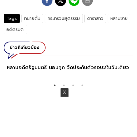
Tags
ทนายตั้ม
กระทรวงยุติธรรม
ดาราสาว
หลานชาย
อดีตรมต.
ข่าวที่เกี่ยวข้อง
วันเดียว
ด่วน ศาลไม่ให้ประกัน "เอ็ม" หลานอดีตรมต. คอตก
คุกทันที