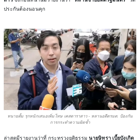
ประกันต้องนอนคุก
ทนายตั้ม รุกหนักเสนอเพิ่มโทษ เคสดาราสาว - หลานอดีตรมต. ป้องกัน
การกระทำความผิดซ้ำ
ล่าสุดมีรายงานว่าที่ กระทรวงยุติธรรม
นายษิทรา เบี้ยบังเกิด