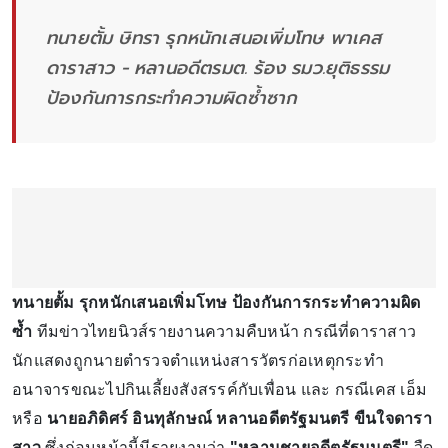
ทนายตั้ม ษิทรา รุกหนักเสนอเพิ่มโทษ พาเคส
ดาราสาว - หลานอดีตรมต. ร้อง รมว.ยุติธรรม
ป้องกันการกระทำความผิดซ้ำซาก
ทนายตั้ม รุกหนักเสนอเพิ่มโทษ ป้องกันการกระทำความผิด
ซ้ำ
ทีมข่าวไทยนิวส์รายงานความคืบหน้า กรณีที่ดาราสาว
นักแสดงถูกนายตำรวจตำแหน่งสารวัตรก่อเหตุกระทำ
อนาจารขณะไปกินเลี้ยงสังสรรค์กับเพื่อน และ กรณีเคส เอ็ม
หรือ
นายอภิดิศร์ อินทุลักษณ์ หลานอดีตรัฐมนตรี ขืนใจดารา
สาว
ซึ่งก่อนหน้านี้มีรายงานว่า
"หลานชายอดีตรัฐมนตรี"
วืด