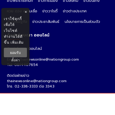
ข่าวพระราชสำนัก
ข่าวการเมือง
ข่าวสังคม
ข่าวบันเทิง
หวย ดวง ความเชื่อ
ข่าววาไรตี้
ข่าวต่างประเทศ
×
เราใช้คุกกี้
ข่าวเศรษฐกิจ
ข่าวประชาสัมพันธ์
นโยบายการเป็นส่วนตัว
เพื่อให้
เว็บไซต์
ติดต่อโฆษณา ออนไลน์
ทำงานได้ดี
ขึ้น
เพิ่มเติม
ติดต่อโฆษณาออนไลน์
ยอมรับ
คุณอ้อ
Email : thainewsonline@nationgroup.com
ตั้งค่า
Tel: 0814407654
ติดต่อฝ่ายข่าว
thainewsonline@nationgroup.com
โทร. 02-338-3333 ต่อ 3343