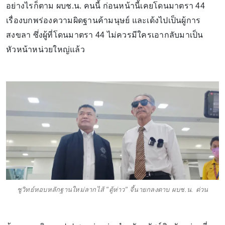
อย่างไรก็ตาม ผบช.น. คนนี้ ก่อนหน้านี้เคยโดนมาตรา 44
เรื่องบกพร่องความผิดฐานค้ามนุษย์ และเด้งไปเป็นผู้การ
สงขลา ซึ่งผู้ที่โดนมาตรา 44 ไม่ควรมีใครเอากลับมาเป็น
หัวหน้าหน่วยใหญ่แล้ว
ชูวิทย์หอบหลักฐานใหม่ลากไส้ "ตู้ห่าว" จี้นายกลงดาบ ผบช.น. ด่วน