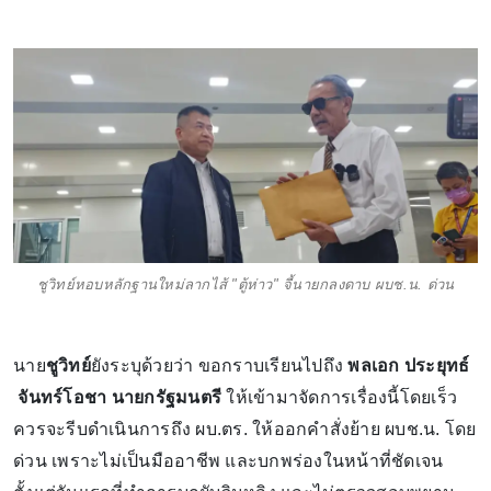
ชูวิทย์หอบหลักฐานใหม่ลากไส้ "ตู้ห่าว" จี้นายกลงดาบ ผบช.น. ด่วน
นาย
ชูวิทย์
ยังระบุด้วยว่า ขอกราบเรียนไปถึง
พลเอก ประยุทธ์
จันทร์โอชา นายกรัฐมนตรี
ให้เข้ามาจัดการเรื่องนี้โดยเร็ว
ควรจะรีบดำเนินการถึง ผบ.ตร. ให้ออกคำสั่งย้าย ผบช.น. โดย
ด่วน เพราะไม่เป็นมืออาชีพ และบกพร่องในหน้าที่ชัดเจน