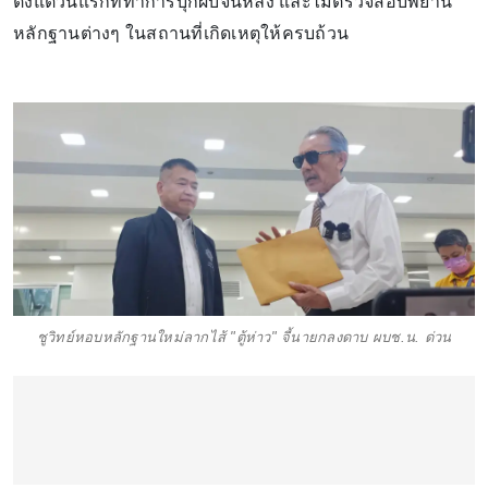
ตั้งแต่วันแรกที่ทำการบุกผับจินหลิง และไม่ตรวจสอบพยาน
หลักฐานต่างๆ ในสถานที่เกิดเหตุให้ครบถ้วน
ชูวิทย์หอบหลักฐานใหม่ลากไส้ "ตู้ห่าว" จี้นายกลงดาบ ผบช.น. ด่วน