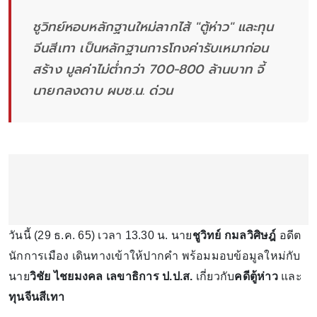
ชูวิทย์หอบหลักฐานใหม่ลากไส้ "ตู้ห่าว" และทุน
จีนสีเทา เป็นหลักฐานการโกงค่ารับเหมาก่อน
สร้าง มูลค่าไม่ต่ำกว่า 700-800 ล้านบาท จี้
นายกลงดาบ ผบช.น. ด่วน
วันนี้ (29 ธ.ค. 65) เวลา 13.30 น. นาย
ชูวิทย์ กมลวิศิษฎ์
อดีต
นักการเมือง เดินทางเข้าให้ปากคำ พร้อมมอบข้อมูลใหม่กับ
นาย
วิชัย ไชยมงคล เลขาธิการ ป.ป.ส.
เกี่ยวกับ
คดีตู้ห่าว
และ
ทุนจีนสีเทา