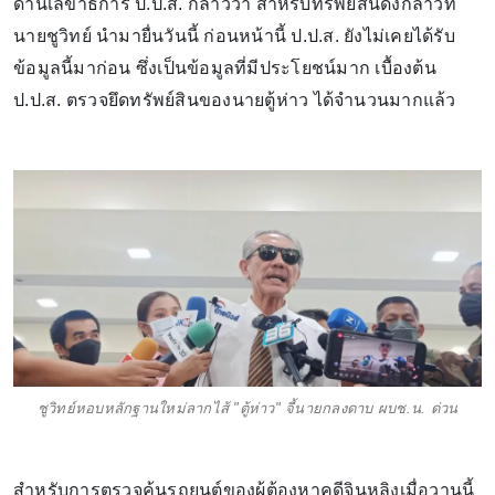
ด้านเลขาธิการ ป.ป.ส. กล่าวว่า สำหรับทรัพย์สินดังกล่าวที่
นายชูวิทย์ นำมายื่นวันนี้ ก่อนหน้านี้ ป.ป.ส. ยังไม่เคยได้รับ
ข้อมูลนี้มาก่อน ซึ่งเป็นข้อมูลที่มีประโยชน์มาก เบื้องต้น
ป.ป.ส. ตรวจยึดทรัพย์สินของนายตู้ห่าว ได้จำนวนมากแล้ว
ชูวิทย์หอบหลักฐานใหม่ลากไส้ "ตู้ห่าว" จี้นายกลงดาบ ผบช.น. ด่วน
สำหรับการตรวจค้นรถยนต์ของผู้ต้องหาคดีจินหลิงเมื่อวานนี้