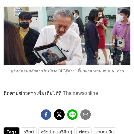
ชูวิทย์หอบหลักฐานใหม่ลากไส้ "ตู้ห่าว" จี้นายกลงดาบ ผบช.น. ด่วน
ติดตามข่าวสารเพิ่มเติมได้ที่
Thainewsonline
Tags
ชูวิทย์
ชูวิทย์ กมลวิศิษฎ์
ตู้ห่าว
นายทุนจีน