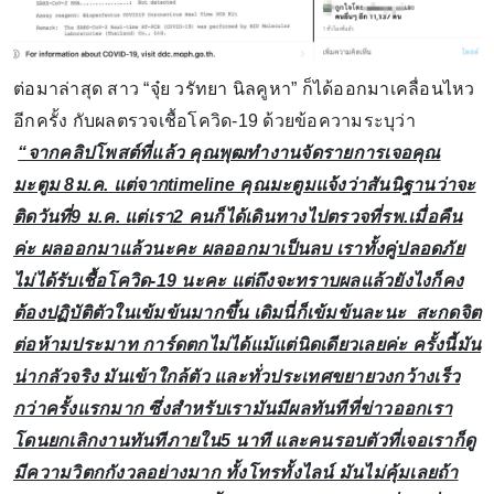
ต่อมาล่าสุด สาว “จุ๋ย วรัทยา นิลคูหา” ก็ได้ออกมาเคลื่อนไหว
อีกครั้ง กับผลตรวจเชื้อโควิด-19 ด้วยข้อความระบุว่า
“จากคลิปโพสต์ที่แล้ว คุณพุฒทำงานจัดรายการเจอคุณ
มะตูม 8ม.ค. แต่จากtimeline คุณมะตูมแจ้งว่าสันนิฐานว่าจะ
ติดวันที่9 ม.ค. แต่เรา2 คนก็ได้เดินทางไปตรวจที่รพ.เมื่อคืน
ค่ะ ผลออกมาแล้วนะคะ ผลออกมาเป็นลบ เราทั้งคู่ปลอดภัย
ไม่ได้รับเชื้อโควิด-19 นะคะ แต่ถึงจะทราบผลแล้วยังไงก็คง
ต้องปฏิบัติตัวในเข้มข้นมากขึ้น เดิมนี่ก็เข้มข้นละนะ สะกดจิต
ต่อห้ามประมาท การ์ดตกไม่ได้แม้แต่นิดเดียวเลยค่ะ ครั้งนี้มัน
น่ากลัวจริง มันเข้าใกล้ตัว และทั่วประเทศขยายวงกว้างเร็ว
กว่าครั้งแรกมาก ซึ่งสำหรับเรามันมีผลทันทีที่ข่าวออกเรา
โดนยกเลิกงานทันทีภายใน5 นาที และคนรอบตัวที่เจอเราก็ดู
มีความวิตกกังวลอย่างมาก ทั้งโทรทั้งไลน์ มันไม่คุ้มเลยถ้า