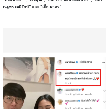
ณฐพร เตมีรักษ์”
และ
“เปิ้ล นาคร”