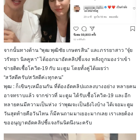
จากนั้นทางด้าน “พุฒ พุฒิชัย เกษตรสิน” และภรรยาสาว “จุ๋ย
วรัทยา นิลคูหา” ได้ออกมาอัดคลิปชี้แจง หลังถูกมองว่าเข้า
ข่ายติดเชื้อโควิด-19 กับ มะตูม โดยทั้งคู่ได้เผยว่า
“สวัสดีครับ/สวัสดีค่ะทุกคน”
พุฒ : ก็เขินๆเหมือนกัน ที่ต้องอัดคลิปแถลงบางอย่าง หลายคน
อาจทราบแล้ว จากข่าวที่ มะตูม ได้รับเชื้อโควิด-19 และอีก
หลายคนมีความเป็นห่วง ว่าพุฒจะเป็นยังไงบ้าง ได้เจอมะตูม
วันสุดท้ายคือวันไหน ก็มีคนถามมาเยอะมากเลย เราเลยต้อง
ขออนุญาตอัดคลิปชี้แจงกันนิดนึงนะครับ