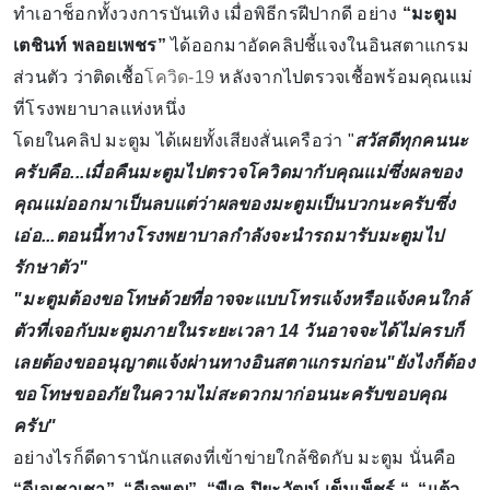
ทำเอาช็อกทั้งวงการบันเทิง เมื่อพิธีกรฝีปากดี อย่าง
“มะตูม
เตชินท์ พลอยเพชร”
ได้ออกมาอัดคลิปชี้แจงในอินสตาแกรม
ส่วนตัว ว่าติดเชื้อ
โควิด-19
หลังจากไปตรวจเชื้อพร้อมคุณแม่
ที่โรงพยาบาลแห่งหนึ่ง
โดยในคลิป มะตูม ได้เผยทั้งเสียงสั่นเครือว่า "
สวัสดีทุกคนนะ
ครับคือ...เมื่อคืนมะตูมไปตรวจโควิดมากับคุณแม่ซึ่งผลของ
คุณแม่ออกมาเป็นลบแต่ว่าผลของมะตูมเป็นบวกนะครับซึ่ง
เอ่อ...ตอนนี้ทางโรงพยาบาลกำลังจะนำรถมารับมะตูมไป
รักษาตัว"
"มะตูมต้องขอโทษด้วยที่อาจจะแบบโทรแจ้งหรือแจ้งคนใกล้
ตัวที่เจอกับมะตูมภายในระยะเวลา 14 วันอาจจะได้ไม่ครบก็
เลยต้องขออนุญาตแจ้งผ่านทางอินสตาแกรมก่อน"ยังไงก็ต้อง
ขอโทษขออภัยในความไม่สะดวกมาก่อนนะครับขอบคุณ
ครับ"
อย่างไรก็ดีดารานักแสดงที่เข้าข่ายใกล้ชิดกับ มะตูม นั่นคือ
“ดีเจเชาเชา”, “ดีเจพุฒ”, “พีเค ปิยะวัฒน์ เข็มเพ็ชร์ “, “แต้ว