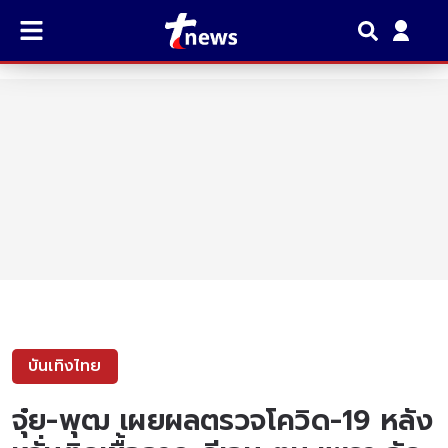
บันเทิงไทย
จุ๋ย-พุฒ เผยผลตรวจโควิด-19 หลัง