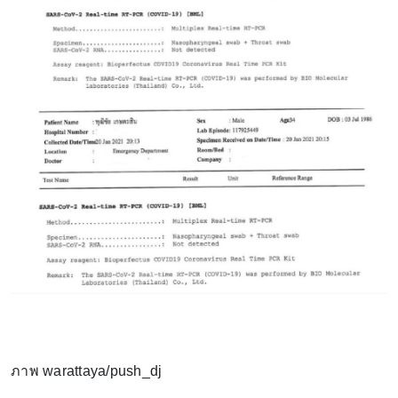
ภาพ warattaya/push_dj