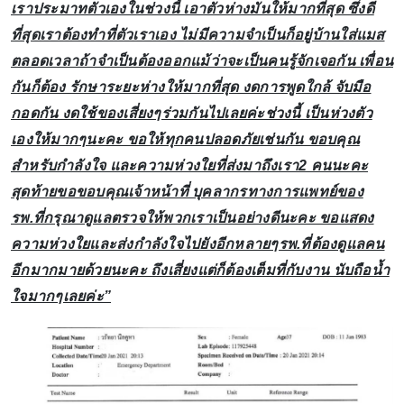
เราประมาทตัวเองในช่วงนี้ เอาตัวห่างมันให้มากที่สุด ซึ่งดี
ที่สุดเราต้องทำที่ตัวเราเอง ไม่มีความจำเป็นก็อยู่บ้านใส่แมส
ตลอดเวลาถ้าจำเป็นต้องออกแม้ว่าจะเป็นคนรู้จักเจอกัน เพื่อน
กันก็ต้อง รักษาระยะห่างให้มากที่สุด งดการพูดใกล้ จับมือ
กอดกัน งดใช้ของเสี่ยงๆร่วมกันไปเลยค่ะช่วงนี้ เป็นห่วงตัว
เองให้มากๆนะคะ ขอให้ทุกคนปลอดภัยเช่นกัน ขอบคุณ
สำหรับกำลังใจ และความห่วงใยที่ส่งมาถึงเรา2 คนนะคะ
สุดท้ายขอขอบคุณเจ้าหน้าที่ บุคลากรทางการแพทย์ของ
รพ.ที่กรุณาดูแลตรวจให้พวกเราเป็นอย่างดีนะคะ ขอแสดง
ความห่วงใยและส่งกำลังใจไปยังอีกหลายๆรพ.ที่ต้องดูแลคน
อีกมากมายด้วยนะคะ ถึงเสี่ยงแต่ก็ต้องเต็มที่กับงาน นับถือน้ำ
ใจมากๆเลยค่ะ”