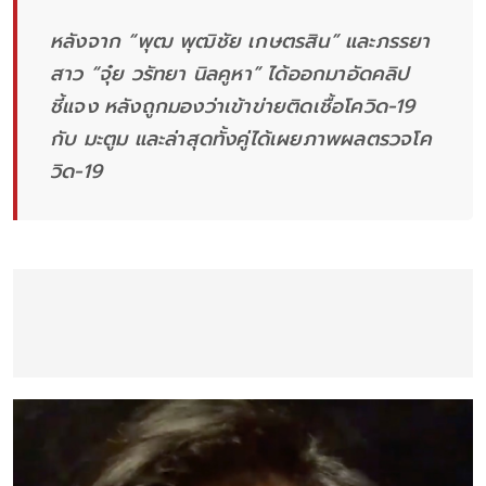
หลังจาก “พุฒ พุฒิชัย เกษตรสิน” และภรรยา
สาว “จุ๋ย วรัทยา นิลคูหา” ได้ออกมาอัดคลิป
ชี้แจง หลังถูกมองว่าเข้าข่ายติดเชื้อโควิด-19
กับ มะตูม และล่าสุดทั้งคู่ได้เผยภาพผลตรวจโค
วิด-19