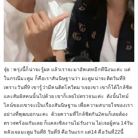
จุ๋ย : พรุ่งนี้ก็น่าจะรู้ผล แล้วเราจะมาอัพเดทอีกทีนึงนะค่ะ แต่
ในกรณีมะตูม ก็คือเราสันนิษฐานว่า มะตูมน่าจะติดวันที่9
เพราะวันที่9 เขารู้ว่ามีคนติดโควิดมาเจอเขา เขาก็ได้ใกล้ชิด
และสัมผัสคนนั้นไปด้วย เขาก็เลยไปตรวจนะค่ะ ดังนั้นไทม์
ไลน์ของเขาจะเป็นเรื่องสันนิษฐาน เพื่อความสบายใจของเรา
อย่างที่พุฒบอกนะคะ ด้วยความที่ใกล้ชิดกัน2คนก็เลยต้อง
ตรวจพร้อมกันเลย ก็แคลเซิลงานไม่รับงาน ไม่เจอผู้คน 14วัน
หลังเจอมะตูมวันที่8 วันที่9 คือวันแรก แต่14 คือวันที่22นี้