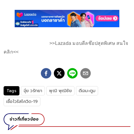
>>Lazada มอบดีลช๊อปสุดพิเศษ สนใจ
คลิก<<
Tags
จุ๋ย วรัทยา
พุฒิ พุฒิชัย
ดีเจมะตูม
เชื้อไวรัสโควิด-19
ข่าวที่เกี่ยวข้อง