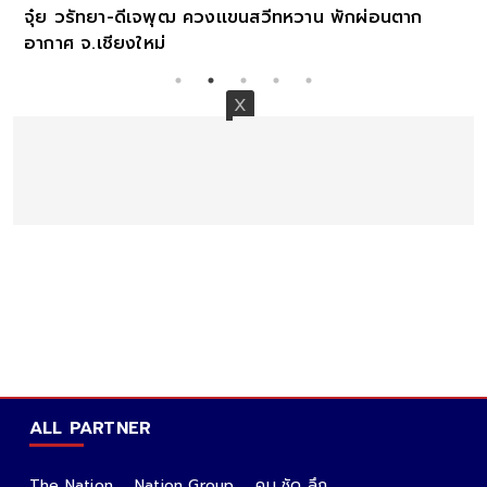
ักผ่อนตาก
จุ๋ย วรัทยา อดใจไม่ไหว โผล่คอมเมนต์กลางไอ
เจี๊ยบ หลังโพสต์แรกถึง เชียร์ ทิฆัมพร
ALL PARTNER
The Nation
Nation Group
คม ชัด ลึก