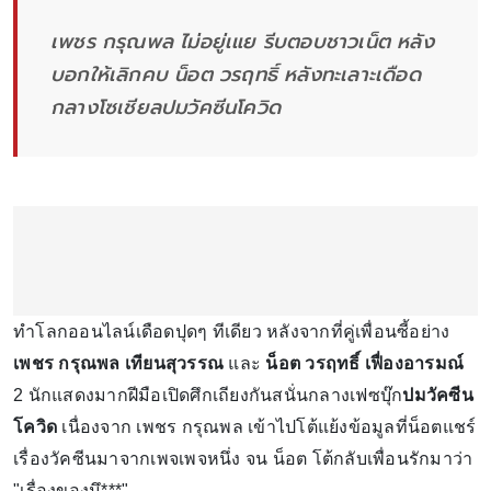
เพชร กรุณพล ไม่อยู่เแย รีบตอบชาวเน็ต หลัง
บอกให้เลิกคบ น็อต วรฤทธิ์ หลังทะเลาะเดือด
กลางโซเชียลปมวัคซีนโควิด
ทำโลกออนไลน์เดือดปุดๆ ทีเดียว หลังจากที่คู่เพื่อนซี้อย่าง
เพชร กรุณพล เทียนสุวรรณ
และ
น็อต วรฤทธิ์ เฟื่องอารมณ์
2 นักแสดงมากฝีมือเปิดศึกเถียงกันสนั่นกลางเฟซบุ๊ก
ปมวัคซีน
โควิด
เนื่องจาก เพชร กรุณพล เข้าไปโต้แย้งข้อมูลที่น็อตแชร์
เรื่องวัคซีนมาจากเพจเพจหนึ่ง จน น็อต โต้กลับเพื่อนรักมาว่า
"เรื่องของมึ***"