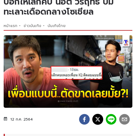
บอกให้เลิกคบ น็อต วรฤทธิ์ ปม
ทะเลาะเดือดกลางโซเชียล
หน้าแรก
ข่าวบันเทิง
บันเทิงไทย
12 ก.ค. 2564