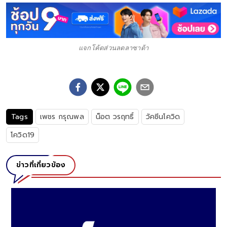
แจกโค้ดส่วนลดลาซาด้า
Tags
เพชร กรุณพล
น็อต วรฤทธิ์
วัคซีนโควิด
โควิด19
ข่าวที่เกี่ยวข้อง