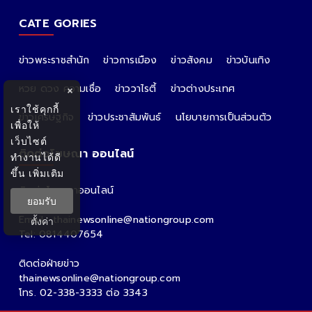
CATE GORIES
ข่าวพระราชสำนัก
ข่าวการเมือง
ข่าวสังคม
ข่าวบันเทิง
หวย ดวง ความเชื่อ
ข่าววาไรตี้
ข่าวต่างประเทศ
×
เราใช้คุกกี้
ข่าวเศรษฐกิจ
ข่าวประชาสัมพันธ์
นโยบายการเป็นส่วนตัว
เพื่อให้
เว็บไซต์
ติดต่อโฆษณา ออนไลน์
ทำงานได้ดี
ขึ้น
เพิ่มเติม
ติดต่อโฆษณาออนไลน์
ยอมรับ
คุณอ้อ
Email : thainewsonline@nationgroup.com
ตั้งค่า
Tel: 0814407654
ติดต่อฝ่ายข่าว
thainewsonline@nationgroup.com
โทร. 02-338-3333 ต่อ 3343