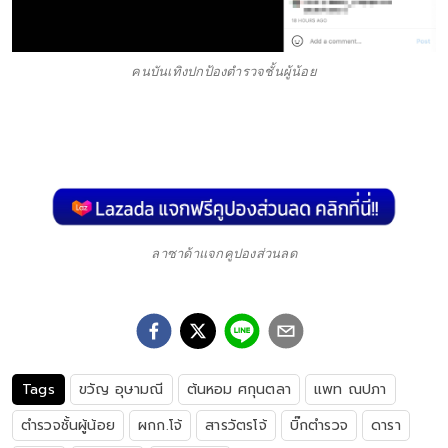
คนบันเทิงปกป้องตำรวจชั้นผู้น้อย
ลาซาด้าแจกคูปองส่วนลด
Tags
ขวัญ อุษามณี
ต้นหอม ศกุนตลา
แพท ณปภา
ตำรวจชั้นผู้น้อย
ผกก.โจ้
สารวัตรโจ้
บิ๊กตำรวจ
ดารา