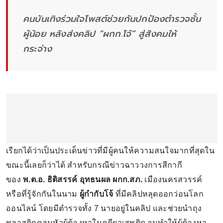
คนบันเทิงร่วมใจโพสต์ช่วยกันปกป้องตำรวจชั้น
ผู้น้อย หลังส่งคลิป “ผกก.โจ้” สู่สังคมให้
กระจ่าง
เรียกได้ว่าเป็นประเด็นข่าวที่มีผู้คนให้ความสนใจมากที่สุดใน
ขณะนี้เลยก็ว่าได้ สำหรับกรณีข่าวฉาววงการสีกากี
ของ
พ.ต.อ. ธิติสรรค์ อุทธนผล ผกก.สภ.
เมืองนครสวรรค์
หรือที่รู้จักกันในนาม
ผู้กำกับโจ้
ที่มีคลิปหลุดออกว่อนโลก
ออนไลน์ โดยมีตำรวจทั้ง 7 นายอยู่ในคลิป และช่วยนำถุง
พลาสติกคลุมหัวผู้ต้องหาในคดียาเสพติด จนทำให้ผู้ต้องหา