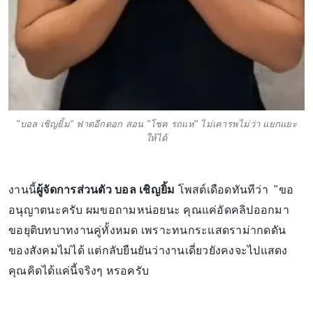
"บอล เชิญยิ้ม" ฟาดอีกดอก สอน "โชค รถแห่" ไม่เคารพไม่ว่า แยกแยะ
ให้ได้
งานนี้
ผู้จัดการส่วนตัว บอล เชิญยิ้ม
โพสต์เดือดทันทีว่า "ขอ
อนุญาตนะครับ ผมขอถามหน่อยนะ คุณแค่อัดคลิปออกมา
ขอยุติบทบาทงานคู่ทั้งหมด เพราะทนกระแสดราม่ากดดัน
ของสังคมไม่ได้ แต่กลับยืนยันว่างานเดี่ยวยังคงจะไปแสดง
คุณคิดได้แค่นี้จริงๆ หรอครับ