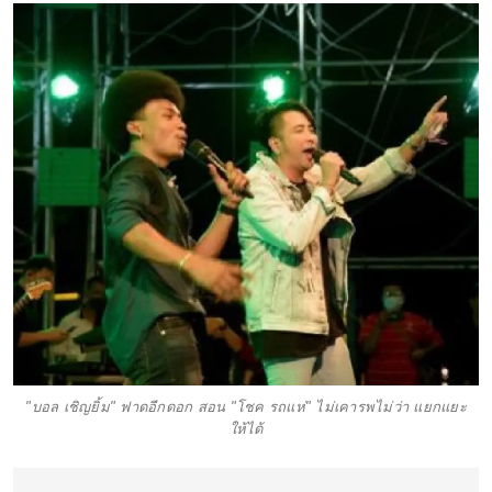
"บอล เชิญยิ้ม" ฟาดอีกดอก สอน "โชค รถแห่" ไม่เคารพไม่ว่า แยกแยะ
ให้ได้