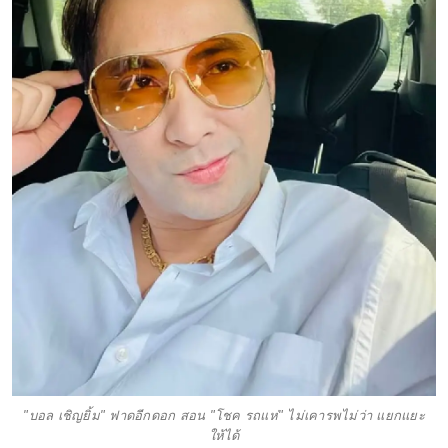
"บอล เชิญยิ้ม" ฟาดอีกดอก สอน "โชค รถแห่" ไม่เคารพไม่ว่า แยกแยะ
ให้ได้