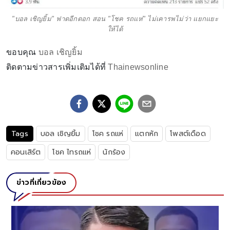
"บอล เชิญยิ้ม" ฟาดอีกดอก สอน "โชค รถแห่" ไม่เคารพไม่ว่า แยกแยะ
ให้ได้
ขอบคุณ
บอล เชิญยิ้ม
ติดตามข่าวสารเพิ่มเติมได้ที่
Thainewsonline
Tags
บอล เชิญยิ้ม
โชค รถแห่
แตกหัก
โพสต์เดือด
คอนเสิร์ต
โชค ไทรถแห่
นักร้อง
ข่าวที่เกี่ยวข้อง