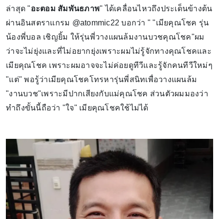
ล่าสุด "
อะตอม สัมพันธภาพ
" ได้เคลื่อนไหวถึงประเด็นข้างต้น
ผ่านอินสตราแกรม @atommic22 บอกว่า " "เมียคุณโชค รุ่น
น้องพี่บอล เชิญยิ้ม ให้รุ่นพี่วางแผนล้มงานบวชคุณโชค"ผม
ว่าจะไม่ยุ่งและที่ไม่อยากยุ่งเพราะผมไม่รู้จักทางคุณโชคและ
เมียคุณโชค เพราะผมอาจจะไม่ค่อยดูทีวีและรู้จักคนทีวีใหม่ๆ
"แต่" พอรู้ว่าเมียคุณโชคโทรหารุ่นพี่สนิทเพื่อวางแผนล้ม
"งานบวช"เพราะมีปากเสียงกับแม่คุณโชค ส่วนตัวผมมองว่า
ทำถึงขั้นนี้ถือว่า "ใจ" เมียคุณโชคใช้ไม่ได้