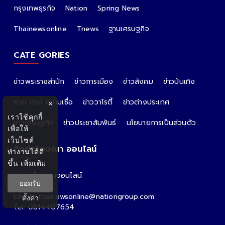
กรุงเทพธุรกิจ
Nation
Spring News
Thainewsonline
Tnews
ฐานเศรษฐกิจ
CATE GORIES
ข่าวพระราชสำนัก
ข่าวการเมือง
ข่าวสังคม
ข่าวบันเทิง
หวย ดวง ความเชื่อ
ข่าววาไรตี้
ข่าวต่างประเทศ
×
เราใช้คุกกี้
ข่าวเศรษฐกิจ
ข่าวประชาสัมพันธ์
นโยบายการเป็นส่วนตัว
เพื่อให้
เว็บไซต์
ติดต่อโฆษณา ออนไลน์
ทำงานได้ดี
ขึ้น
เพิ่มเติม
ติดต่อโฆษณาออนไลน์
ยอมรับ
คุณอ้อ
Email : thainewsonline@nationgroup.com
ตั้งค่า
Tel: 0814407654