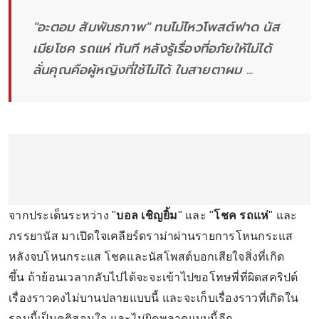
"อะตอม สัมพันธภาพ" ทนไม่ไหวโพสต์ฟาด นัส
เมียโชค รถแห่ ทันที หลังรู้เรื่องที่อภัยให้ไม่ได้
ลั่นคุณคือผู้หญิงที่ใช้ไม่ได้ ในสายตาผม ...
จากประเด็นระหว่าง "
บอล เชิญยิ้ม
" และ "
โชค รถแห่
" และ
ภรรยานัส มาเปิดใจเคลียร์ดราม่าผ่านรายการโหนกระแส
หลังจบโหนกระแส โชคและนัสโพสต์บอกเสียใจสิ่งที่เกิด
ขึ้น ถ้าย้อนเวลากลับไปได้จะจะเข้าไปขอโทษพี่ที่ผิดสคริปต์
เรื่องราวคงไม่บานปลายแบบนี้ และจะเก็บเรื่องราวที่เกิดใน
รอบนี้เป็นคติสอนใจ และไม่ผิดพลาดแบบนี้อีก