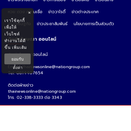
หวย ดวง ความเชื่อ
ข่าววาไรตี้
ข่าวต่างประเทศ
×
เราใช้คุกกี้
ข่าวเศรษฐกิจ
ข่าวประชาสัมพันธ์
นโยบายการเป็นส่วนตัว
เพื่อให้
เว็บไซต์
ติดต่อโฆษณา ออนไลน์
ทำงานได้ดี
ขึ้น
เพิ่มเติม
ติดต่อโฆษณาออนไลน์
ยอมรับ
คุณอ้อ
Email : thainewsonline@nationgroup.com
ตั้งค่า
Tel: 0814407654
ติดต่อฝ่ายข่าว
thainewsonline@nationgroup.com
โทร. 02-338-3333 ต่อ 3343