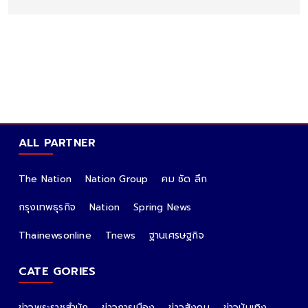
ALL PARTNER
The Nation
Nation Group
คม ชัด ลึก
กรุงเทพธุรกิจ
Nation
Spring News
Thainewsonline
Tnews
ฐานเศรษฐกิจ
CATE GORIES
ข่าวพระราชสำนัก
ข่าวการเมือง
ข่าวสังคม
ข่าวบันเทิง