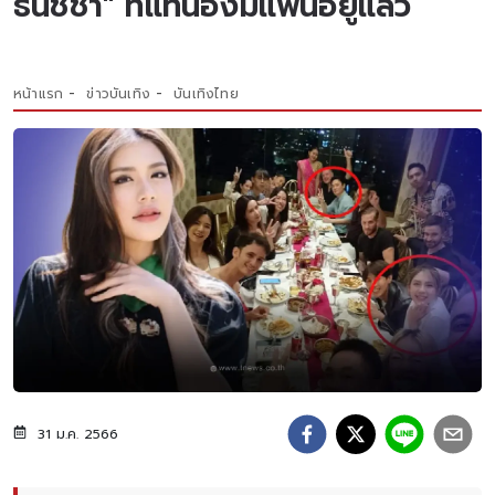
ธนัชชา" ที่แท้น้องมีแฟนอยู่แล้ว
หน้าแรก
ข่าวบันเทิง
บันเทิงไทย
31 ม.ค. 2566