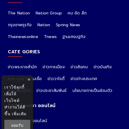
The Nation
Nation Group
คม ชัด ลึก
กรุงเทพธุรกิจ
Nation
Spring News
Thainewsonline
Tnews
ฐานเศรษฐกิจ
CATE GORIES
ข่าวพระราชสำนัก
ข่าวการเมือง
ข่าวสังคม
ข่าวบันเทิง
หวย ดวง ความเชื่อ
ข่าววาไรตี้
ข่าวต่างประเทศ
×
เราใช้คุกกี้
ข่าวเศรษฐกิจ
ข่าวประชาสัมพันธ์
นโยบายการเป็นส่วนตัว
เพื่อให้
เว็บไซต์
ติดต่อโฆษณา ออนไลน์
ทำงานได้ดี
ขึ้น
เพิ่มเติม
ติดต่อโฆษณาออนไลน์
ยอมรับ
คุณอ้อ