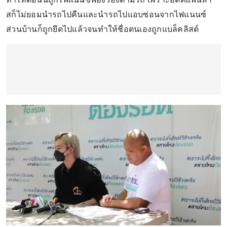
สก็ไม่ยอมนำรถไปคืนและนำรถไปแอบซ่อนจากไฟแนนซ์
ส่วนบ้านก็ถูกยึดไปแล้วจนทำให้ชื่อตนเองถูกแบล็คลิสต์