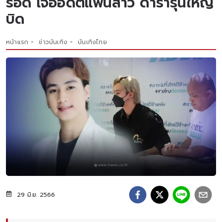
รอด เจออดีตแฟนสาว ดารารุ่นใหญ่
บิด
หน้าแรก
ข่าวบันเทิง
บันเทิงไทย
29 มิ.ย. 2566