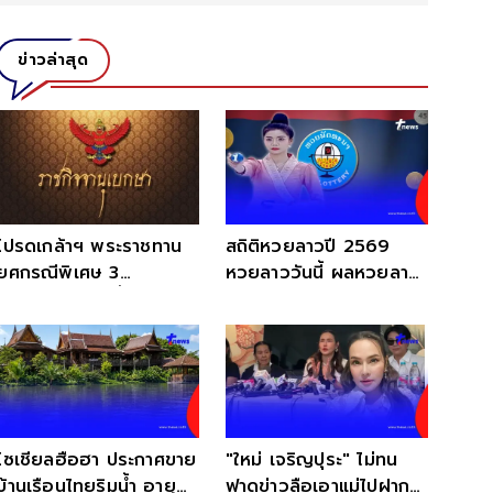
ข่าวล่าสุด
โปรดเกล้าฯ พระราชทาน
สถิติหวยลาวปี 2569
ยศกรณีพิเศษ 3
หวยลาววันนี้ ผลหวยลาว
รมช.มหาดไทย ขึ้นเป็น
หวยลาวย้อนหลัง หวย
นายกองเอก
ลาว
โซเชียลฮือฮา ประกาศขาย
"ใหม่ เจริญปุระ" ไม่ทน
บ้านเรือนไทยริมน้ำ อายุ
ฟาดข่าวลือเอาแม่ไปฝาก