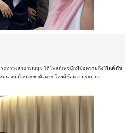
ำกระทรวงสาธารณสุข ได้โพสต์เฟซบุ๊กมีข้อความถึง"
กันต์ กัน
งทุน จนเกือบจะฆ่าตัวตาย โดยมีข้อความระบุว่า...