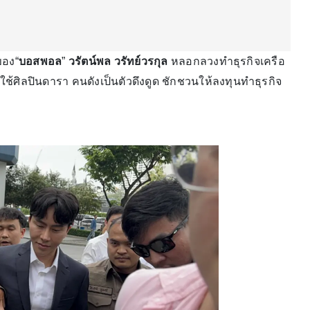
อง“
บอสพอล
”
วรัตน์พล วรัทย์วรกุล
หลอกลวงทำธุรกิจเครือ
รใช้ศิลปินดารา คนดังเป็นตัวดึงดูด ชักชวนให้ลงทุนทำธุรกิจ