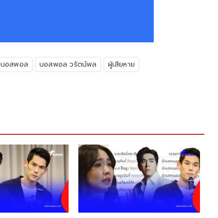
บอสพอล
บอสพอล วรัตน์พล
ผู้เสียหาย
ใจเย็นก่อน "ครูอ้ว
สาเหตุโผล่ร่วมเฟ
กันต์" ดิไอคอนกรุ๊ป