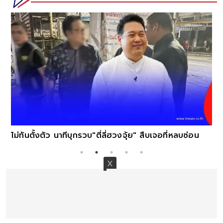
ไม่ทันตั้งตัว นาทีบุกรวบ"ตี่ลี่ฮวงจุ้ย" สืบเจอที่หลบซ่อน