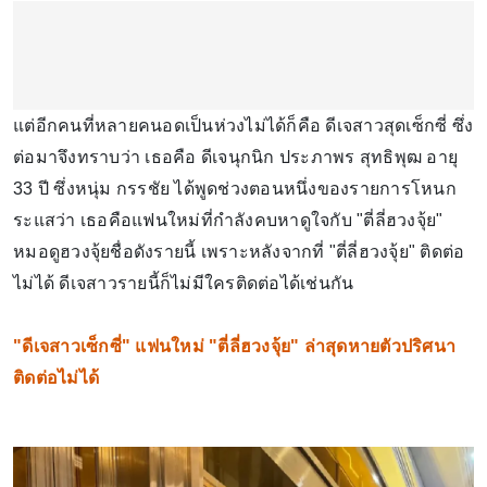
แต่อีกคนที่หลายคนอดเป็นห่วงไม่ได้ก็คือ ดีเจสาวสุดเซ็กซี่ ซึ่ง
ต่อมาจึงทราบว่า เธอคือ ดีเจนุกนิก ประภาพร สุทธิพุฒ อายุ
33 ปี ซึ่งหนุ่ม กรรชัย ได้พูดช่วงตอนหนึ่งของรายการโหนก
ระแสว่า เธอคือแฟนใหม่ที่กำลังคบหาดูใจกับ "ตี่ลี่ฮวงจุ้ย"
หมอดูฮวงจุ้ยชื่อดังรายนี้ เพราะหลังจากที่ "ตี่ลี่ฮวงจุ้ย" ติดต่อ
ไม่ได้ ดีเจสาวรายนี้ก็ไม่มีใครติดต่อได้เช่นกัน
"ดีเจสาวเซ็กซี่" แฟนใหม่ "ตี่ลี่ฮวงจุ้ย" ล่าสุดหายตัวปริศนา
ติดต่อไม่ได้