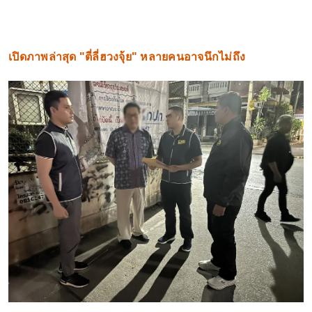
เปิดภาพล่าสุด "ตี่ลี่ฮวงจุ้ย" หลายคนอาจนึกไม่ถึง