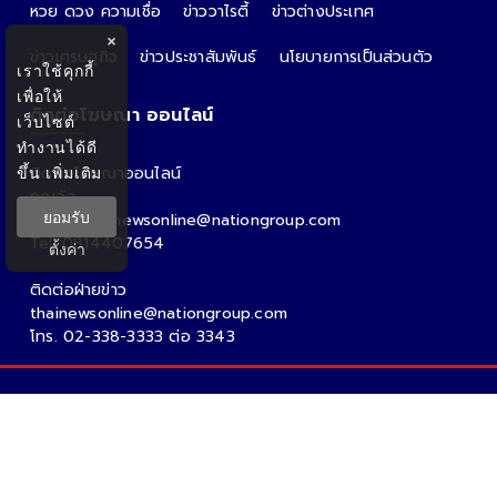
หวย ดวง ความเชื่อ
ข่าววาไรตี้
ข่าวต่างประเทศ
×
ข่าวเศรษฐกิจ
ข่าวประชาสัมพันธ์
นโยบายการเป็นส่วนตัว
เราใช้คุกกี้
เพื่อให้
ติดต่อโฆษณา ออนไลน์
เว็บไซต์
ทำงานได้ดี
ขึ้น
เพิ่มเติม
ติดต่อโฆษณาออนไลน์
คุณอ้อ
ยอมรับ
Email : thainewsonline@nationgroup.com
Tel: 0814407654
ตั้งค่า
ติดต่อฝ่ายข่าว
thainewsonline@nationgroup.com
โทร. 02-338-3333 ต่อ 3343