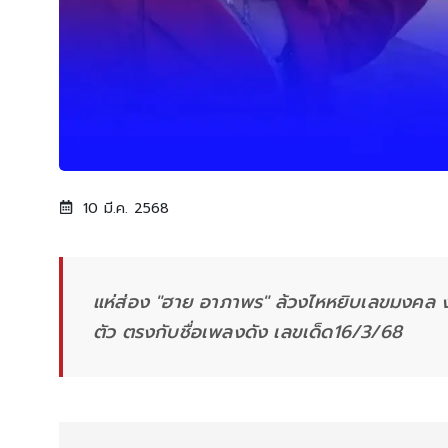
10 มี.ค. 2568
แห่ส่อง "ฮาย อาภาพร" ล้วงไหหยิบเลขมงคล ง
ตัว ตรงกับชื่อเพลงดัง เลขเด็ด16/3/68