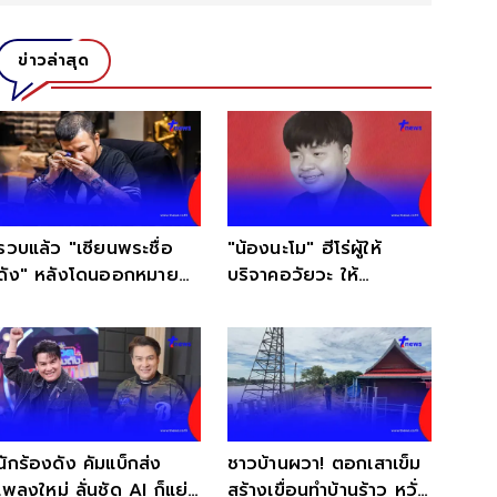
ข่าวล่าสุด
รวบแล้ว "เซียนพระชื่อ
"น้องนะโม" ฮีโร่ผู้ให้
ดัง" หลังโดนออกหมาย
บริจาคอวัยวะ ให้
จับ รู้ข้อหายิ่งน่าตกใจ
สภากาชาดไทย สร้างบุญ
กุศล
นักร้องดัง คัมแบ็กส่ง
ชาวบ้านผวา! ตอกเสาเข็ม
เพลงใหม่ ลั่นชัด AI ก็แย่ง
สร้างเขื่อนทำบ้านร้าว หวั่น