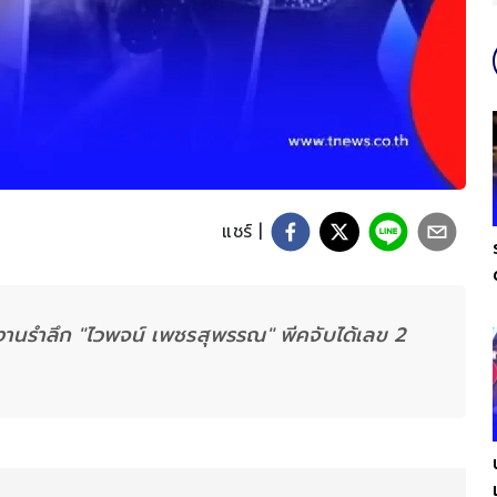
แชร์ |
านรำลึก "ไวพจน์ เพชรสุพรรณ" พีคจับได้เลข 2