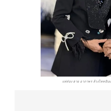
แห่ส่อง ฮาย อาภาพร ล้วงไหหยิบ