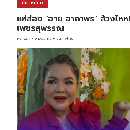
บันเทิงไทย
แห่ส่อง "ฮาย อาภาพร" ล้วงไหห
เพชรสุพรรณ
หน้าแรก
ข่าวบันเทิง
บันเทิงไทย