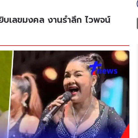
ยิบเลขมงคล งานรำลึก ไวพจน์