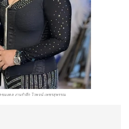
เลขมงคล งานรำลึก ไวพจน์ เพชรสุพรรณ