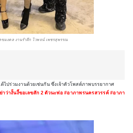
เลขมงคล งานรำลึก ไวพจน์ เพชรสุพรรณ
ได้ไปร่วมงานด้วยเช่นกัน ซึ่งเจ้าตัวโพสต์ภาพบรรยากาศ
ย่าว่างั้นงี้ขอเลขสัก 2 ตัวนะพ่อ #อาภาพรนครสวรรค์ #อาภา