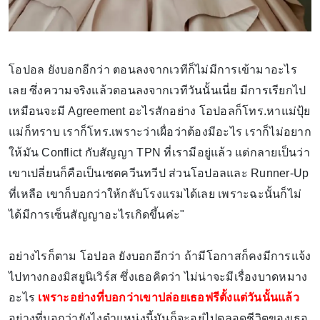
โอปอล ยังบอกอีกว่า ตอนลงจากเวทีก็ไม่มีการเข้ามาอะไร
เลย ซึ่งความจริงแล้วตอนลงจากเวทีวันนั้นเนี่ย มีการเรียกไป
เหมือนจะมี Agreement อะไรสักอย่าง โอปอลก็โทร.หาแม่ปุ้ย
แม่ก็ทราบ เราก็โทร.เพราะว่าเผื่อว่าต้องมีอะไร เราก็ไม่อยาก
ให้มัน Conflict กับสัญญา TPN ที่เรามีอยู่แล้ว แต่กลายเป็นว่า
เขาเปลี่ยนก็คือเป็นเซตควีนทวีป ส่วนโอปอลและ Runner-Up
ที่เหลือ เขาก็บอกว่าให้กลับโรงแรมได้เลย เพราะฉะนั้นก็ไม่
ได้มีการเซ็นสัญญาอะไรเกิดขึ้นค่ะ"
อย่างไรก็ตาม โอปอล ยังบอกอีกว่า ถ้ามีโอกาสก็คงมีการแจ้ง
ไปทางกองมิสยูนิเวิร์ส ซึ่งเธอคิดว่า ไม่น่าจะมีเรื่องบาดหมาง
อะไร
เพราะอย่างที่บอกว่าเขาปล่อยเธอฟรีตั้งแต่วันนั้นแล้ว
อย่างที่บอกว่ายังไงตำแหน่งนี้มันก็จะอยู่ไปตลอดชีวิตของเธอ