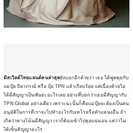
มิสเวิลด์ไทยแลนด์คนล่าสุด
ยังบอกอีกด้วยว่า เธอ ได้พูดคุยกับ
แม่ปุ้ย ปิยาภรณ์ หรือ ปุ้ย TPN แล้วเรียบร้อย แต่เนื่องด้วยไม่
ได้มีสัญญาเป็นพันธะอะไรเลย อย่างที่บอกว่าเธอมีสัญญากับ
TPN Global อย่างเดียว เพราะฉะนั้นก็คือแม่ปุ้ยจะต้องเป็นคน
อนุมัติในการที่เราจะไปทำอะไรกับเทโรหรือตำแหน่งอื่น ถ้า
เกิดว่าทางโน้นมีสัญญา เราก็ต้องเข้าไปคุยแน่นอน แต่ว่าไม่
ได้เซ็นสัญญาอะไร