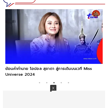
ย้อนคำทำนาย โอปอล สุชาตา สู่การเดินบนเวที Miss
Universe 2024