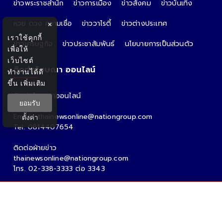
ข่าวพระราชสำนัก
ข่าวการเมือง
ข่าวสังคม
ข่าวบันเทิง
หวย ดวง ความเชื่อ
ข่าววาไรตี้
ข่าวต่างประเทศ
×
เราใช้คุกกี้
ข่าวเศรษฐกิจ
ข่าวประชาสัมพันธ์
นโยบายการเป็นส่วนตัว
เพื่อให้
เว็บไซต์
ติดต่อโฆษณา ออนไลน์
ทำงานได้ดี
ขึ้น
เพิ่มเติม
ติดต่อโฆษณาออนไลน์
ยอมรับ
คุณอ้อ
Email : thainewsonline@nationgroup.com
ตั้งค่า
Tel: 0814407654
ติดต่อฝ่ายข่าว
thainewsonline@nationgroup.com
โทร. 02-338-3333 ต่อ 3343