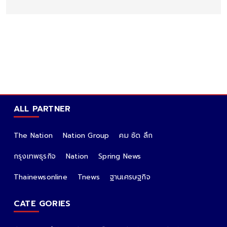
ALL PARTNER
The Nation
Nation Group
คม ชัด ลึก
กรุงเทพธุรกิจ
Nation
Spring News
Thainewsonline
Tnews
ฐานเศรษฐกิจ
CATE GORIES