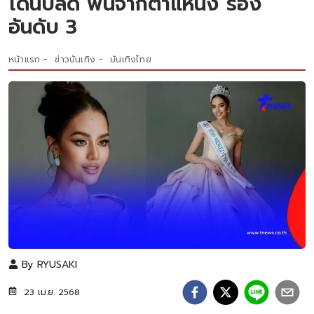
โดนปลด พ้นจากตำแหน่ง รอง
อันดับ 3
หน้าแรก
ข่าวบันเทิง
บันเทิงไทย
By
RYUSAKI
23 เม.ย. 2568