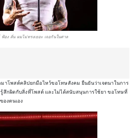
ธ์ ฟ้อง ลั่น ผมไม่ทรงเยอะ เจอกันในศาล
ออกมาโพสต์คลิปยกมือไหว้ขอโทษสังคม ยืนยันว่าเจตนาในการ
้สึกผิดกับสิ่งที่โพสต์ และไม่ได้สนับสนุนการใช้ยา ขอโทษที่
ำของตนเอง