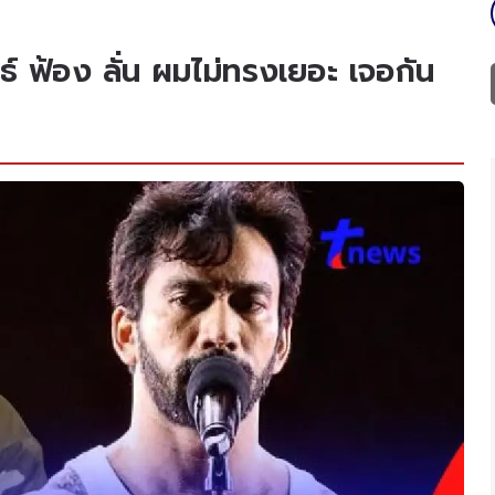
ธ์ ฟ้อง ลั่น ผมไม่ทรงเยอะ เจอกัน