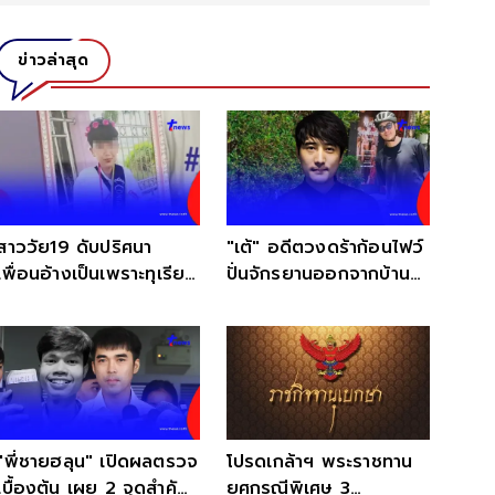
ข่าวล่าสุด
สาววัย19 ดับปริศนา
"เต้" อดีตวงดร้าก้อนไฟว์
เพื่อนอ้างเป็นเพราะทุเรียน
ปั่นจักรยานออกจากบ้าน
แต่แม่ไม่เชื่อ
หายตัวปริศนา
"พี่ชายฮลุน" เปิดผลตรวจ
โปรดเกล้าฯ พระราชทาน
เบื้องต้น เผย 2 จุดสำคัญ
ยศกรณีพิเศษ 3