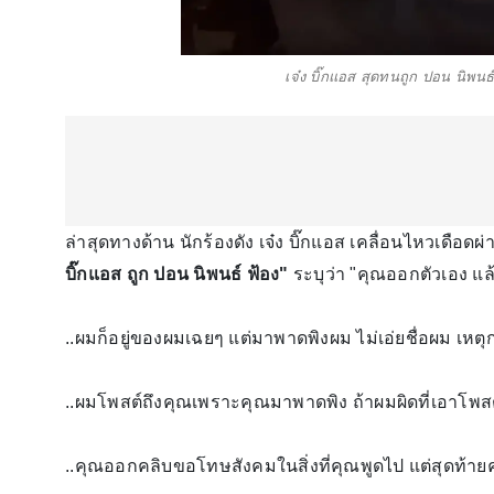
เจ๋ง บิ๊กแอส สุดทนถูก ปอน นิพน
ล่าสุดทางด้าน นักร้องดัง เจ๋ง บิ๊กแอส เคลื่อนไหวเดือดผ
บิ๊กแอส ถูก ปอน นิพนธ์ ฟ้อง"
ระบุว่า "คุณออกตัวเอง แล
..ผมก็อยู่ของผมเฉยๆ แต่มาพาดพิงผม ไม่เอ่ยชื่อผม เหตุ
..ผมโพสต์ถึงคุณเพราะคุณมาพาดพิง ถ้าผมผิดที่เอาโพส
..คุณออกคลิบขอโทษสังคมในสิ่งที่คุณพูดไป แต่สุดท้า