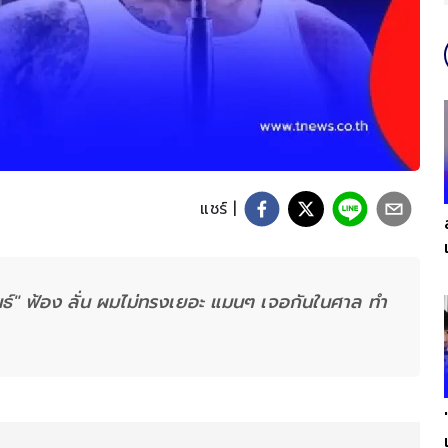
แชร์ |
นธ์" ฟ้อง ลั่น ผมไม่ทรงเยอะ แมนๆ เจอกันในศาล ทำ