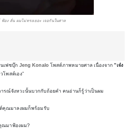
ธ์ ฟ้อง ลั่น ผมไม่ทรงเยอะ เจอกันในศาล
่านเฟซบุ๊ก
Jeng Konalo
โพสต์ภาพหมายศาล เนื่องจาก
"เจ๋ง
้วโพสต์เอง"
การณ์จังหวะนั้นบวกกับถ้อยคำ คนอ่านก็รู้ว่าเป็นผม
ต์คุณมาลงผมก็พร้อมรับ
ยคุณมาฟ้องผม?