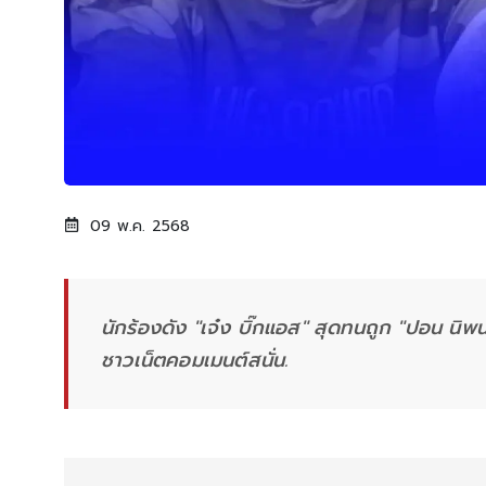
09 พ.ค. 2568
นักร้องดัง "เจ๋ง บิ๊กแอส" สุดทนถูก "ปอน นิพ
ชาวเน็ตคอมเมนต์สนั่น.