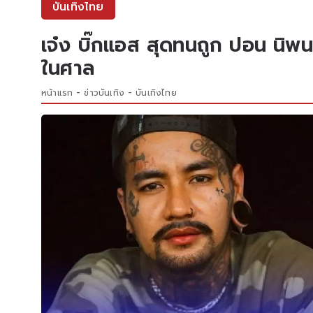
บันเทิงไทย
เจ๋ง บิ๊กแอส สุดทนถูก ปอน นิพน
ในศาล
หน้าแรก
ข่าวบันเทิง
บันเทิงไทย