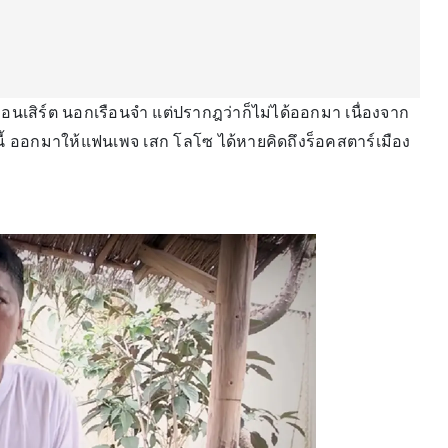
คอนเสิร์ต นอกเรือนจำ แต่ปรากฎว่าก็ไม่ได้ออกมา เนื่องจาก
โอนี้ ออกมาให้แฟนเพจ เสก โลโซ ได้หายคิดถึงร็อคสตาร์เมือง