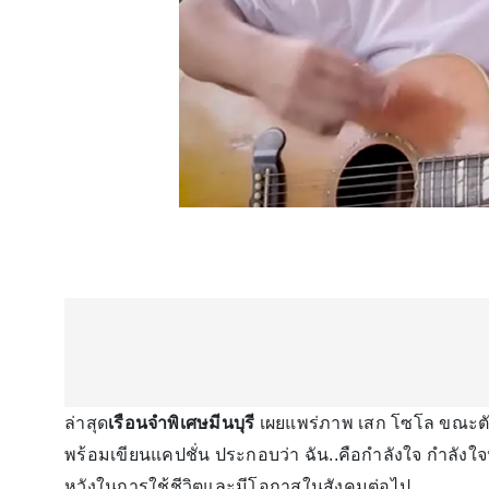
ล่าสุด
เรือนจำพิเศษมีนบุรี
เผยแพร่ภาพ เสก โซโล ขณะตัดผม
พร้อมเขียนแคปชั่น ประกอบว่า ฉัน..คือกำลังใจ กำลังใจห
หวังในการใช้ชีวิตและมีโอกาสในสังคมต่อไป