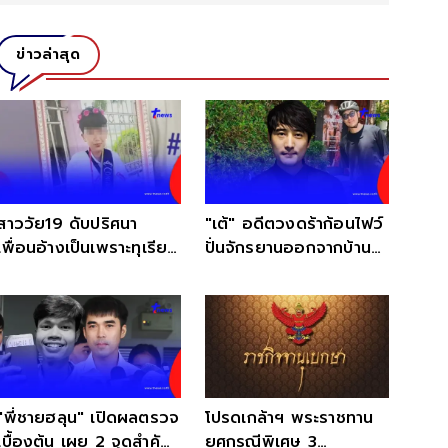
ข่าวล่าสุด
สาววัย19 ดับปริศนา
"เต้" อดีตวงดร้าก้อนไฟว์
เพื่อนอ้างเป็นเพราะทุเรียน
ปั่นจักรยานออกจากบ้าน
แต่แม่ไม่เชื่อ
หายตัวปริศนา
"พี่ชายฮลุน" เปิดผลตรวจ
โปรดเกล้าฯ พระราชทาน
เบื้องต้น เผย 2 จุดสำคัญ
ยศกรณีพิเศษ 3