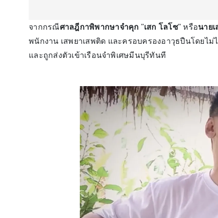
จากกรณี
ศาลฎีกาพิพากษาจำคุก
"
เสก โลโซ
" หรือ
นายเ
พนักงาน เสพยาเสพติด และครอบครองอาวุธปืนโดยไม่ได้
และถูกส่งตัวเข้าเรือนจำพิเศษมีนบุรีทันที