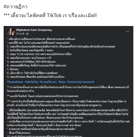
#ถวายฏีกา
*** เดี๋ยวจะไลฟ์สดที่ TikTok เราเรื่องละเมิด!!