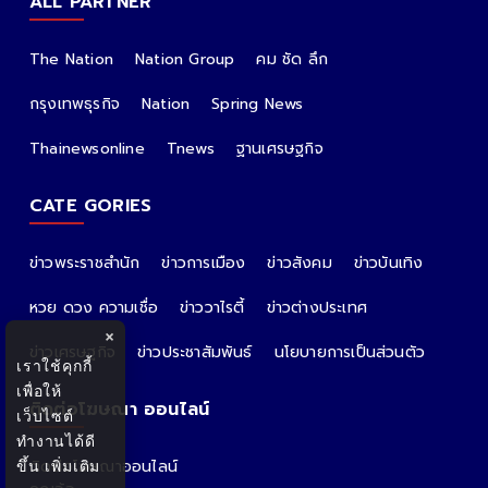
ALL PARTNER
The Nation
Nation Group
คม ชัด ลึก
กรุงเทพธุรกิจ
Nation
Spring News
Thainewsonline
Tnews
ฐานเศรษฐกิจ
CATE GORIES
ข่าวพระราชสำนัก
ข่าวการเมือง
ข่าวสังคม
ข่าวบันเทิง
หวย ดวง ความเชื่อ
ข่าววาไรตี้
ข่าวต่างประเทศ
×
ข่าวเศรษฐกิจ
ข่าวประชาสัมพันธ์
นโยบายการเป็นส่วนตัว
เราใช้คุกกี้
เพื่อให้
ติดต่อโฆษณา ออนไลน์
เว็บไซต์
ทำงานได้ดี
ขึ้น
เพิ่มเติม
ติดต่อโฆษณาออนไลน์