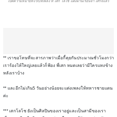
เปิดความหมายทั้ง 9บทเพลง ที่ เสก โลโซ แต่งผ่านเรือนจำ เสร็จแล้ว
** เราขอโทษที่จะสารภาพว่าเมื่อกี้คุยกันประมาณชั่วโมงกว่า
เราร้องไห้ใหญ่เลยแล้วก็ฟ้อง พี่เสก หมดเลยว่ามีใครแทงข้าง
หลังเราบ้าง
** และอีกไม่เกิน5 วันอย่างน้อยจะแต่งเพลงให้ทหารชายแดน
ค่ะ
*** เสกโลโซ ยังเป็นศิลปินของเราอยู่และเป็นสามีของเรา