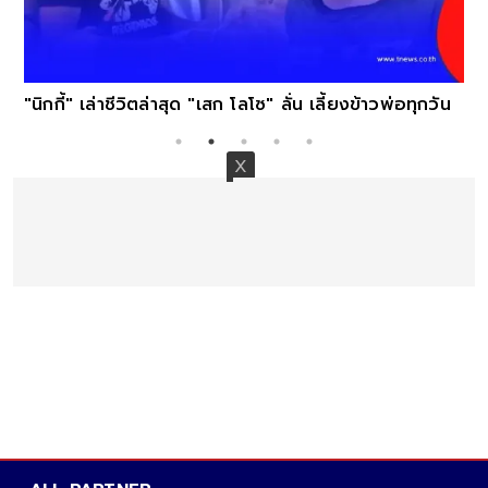
"นิกกี้" เล่าชีวิตล่าสุด "เสก โลโซ" ลั่น เลี้ยงข้าวพ่อทุกวัน