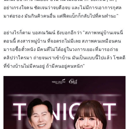
อย่าเกรงใจคน ชัดเจนว่าจบคือจบ และไม่มีการเอาการกุศล
มาต่อรอง มันกินคิวคนอื่น แต่ฟีดแบ็กก็กลับไปที่คนทำนะ"
อย่างไรก็ตาม บอสณวัฒน์ ยังบอกอีกว่า "สภาพหมู่บ้านเจนนี่
ตอนนี้ สงสารหมู่บ้าน ที่จอดรถไม่มีเลย สภาพคนเหมือนคน
มารอซื้อตั๋วหนัง มีคนที่ไม่ได้อยู่ในวงการเยอะที่มารอถ่าย
คลิปว่าใครมา ถ่ายจนเราเข้าบ้าน มันเป็นแบบนี้ไปแล้ว โชคดี
ที่ข้างบ้านไม่มีคนอยู่ ถ้ามีคนอยู่คนหนัก"