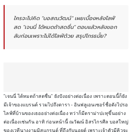
ใครจะไปคิด "บอสณวัฒน์" เผยเบื้องหลังไลฟ์
สด "เจนนี่ ได้หมดถ้าสดชื่น" ตอบแล้วหลังขอก
ลับก่อนเพราะไม่ได้ไลฟ์ด้วย สรุปโกรธมั้ย?
"เจนนี่ ได้หมดถ้าสดชื่น" ยังปังอย่างต่อเนื่อง เพราะตอนนี้ก็ยัง
มีเจ้าของแบรนด์ รวมไปถึงดารา - อินฟลูเอนเซอร์ชื่อดังไปรอ
ไลฟ์ที่บ้านของเธออย่างต่อเนื่อง ทว่าก็มีดราม่าปะทุขึ้นอย่าง
ต่อเนื่องเช่นกัน อาทิ ก่อนหน้านี้ ณวัฒน์ อิสรไกรศีล บอสใหญ่
ของเวทีนางงามมิสแกรนด์ ที่ถึงกับนอยด์ เพราะเจ้าตัวมีคิวจะ