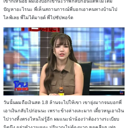
เขาก็เหนื่อย ผมเองบอกเขานะว่าพี่กลับก่อนแต่พี่ไม่ได้มี
ปัญหาอะไรนะ พี่เห็นสถานการณ์พี่บอกเอาคนทางบ้านไป
ไลฟ์เลย พี่ไม่ได้มายด์ พี่ไปซัปพอร์ต
วันนั้นผมถือเงินสด 1.8 ล้านจะไปให้เขา เขายุ่งมากจนบอกพี่
เอาเงินกลับไปก่อนนะ เพราะข้างล่างเละมาก เดี๋ยวหนูเอาเงิน
ไปวางทิ้งตรงไหนไม่รู้อีก ผมแนะนำน้องว่าต้องวางระเบียบ
นิดนึง อย่าทำงานเยอะ ปริมาณไม่ต้องมาก ขอคลีนๆ เท่ๆ