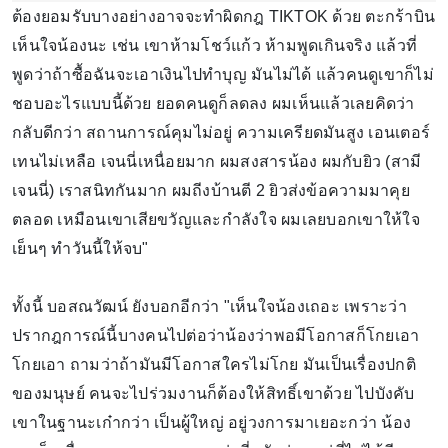
ต้องยอมรับบางอย่างอาจจะทำผิดกฎ TIKTOK ด้วย ตะกร้าบิน
เห็นใจน้องนะ เช่น เขาห้ามโชว์แก้ว ห้ามพูดเกินจริง แล้วที่
พูดว่าถ้าซื้อฉันจะเอาเงินไปทำบุญ มันไม่ได้ แล้วคนดูเขาก็ไม่
ชอบอะไรแบบนี้ด้วย ยอดคนดูก็ลดลง ผมเห็นแล้วเลยคิดว่า
กลับดีกว่า สถานการณ์คุมไม่อยู่ ความเครียดมันสูง เอนเตอร์
เทนไม่เหลือ เจนนี่เหนื่อยมาก ผมสงสารน้อง ผมกับยิว (สามี
เจนนี่) เราสนิทกันมาก ผมถีงบ้านตี 2 ยิวส่งข้อความมาคุย
ตลอด เหมือนเขาเสียขวัญและกำลังใจ ผมเลยบอกเขาให้ใจ
เย็นๆ ทำวันนี้ให้จบ"
ทั้งนี้ บอสณวัฒน์ ยังบอกอีกว่า "เห็นใจน้องเถอะ เพราะว่า
ปรากฎการณ์นี้บางคนไปต่อว่าน้องว่าพอมีโอกาสก็โกยเอา
โกยเอา ถามว่าถ้ามันมีโอกาสใครไม่โกย มันเป็นเรื่องปกติ
ของมนุษย์ คนจะไปร่วมงานก็ต้องให้สิทธิ์เขาด้วย ไปบังคับ
เขาในฐานะเก๋ากว่า เป็นผู้ใหญ่ อยู่วงการมาเยอะกว่า น้อง