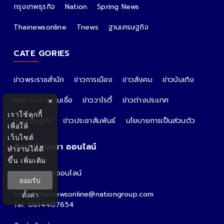
กรุงเทพธุรกิจ
Nation
Spring News
Thainewsonline
Tnews
ฐานเศรษฐกิจ
CATE GORIES
ข่าวพระราชสำนัก
ข่าวการเมือง
ข่าวสังคม
ข่าวบันเทิง
หวย ดวง ความเชื่อ
ข่าววาไรตี้
ข่าวต่างประเทศ
×
เราใช้คุกกี้
ข่าวเศรษฐกิจ
ข่าวประชาสัมพันธ์
นโยบายการเป็นส่วนตัว
เพื่อให้
เว็บไซต์
ติดต่อโฆษณา ออนไลน์
ทำงานได้ดี
ขึ้น
เพิ่มเติม
ติดต่อโฆษณาออนไลน์
ยอมรับ
คุณอ้อ
Email : thainewsonline@nationgroup.com
ตั้งค่า
Tel: 0814407654