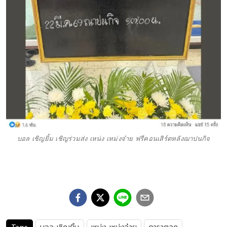
บอล เชิญยิ้ม เชิญร่วมส่ง เหน่ง เหม่งจ๋าย ฟรีคอนเสิร์ตหลังฌาปนกิจ