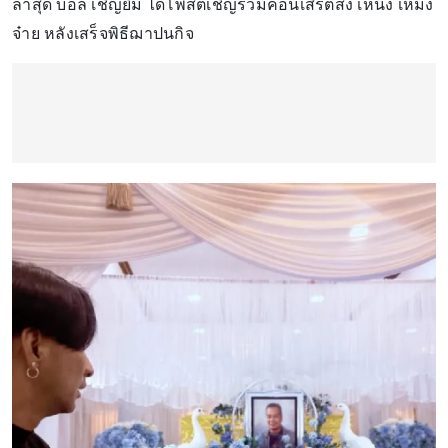
ล่าสุด บอล เชิญยิ้ม ได้โพสต์เชิญร่วมคอนเสิร์ตส่ง เหน่ง เหม่ง
จ๋าย หลังเสร็จพิธีฌาปนกิจ