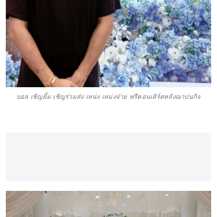
บอล เชิญยิ้ม เชิญร่วมส่ง เหน่ง เหม่งจ๋าย ฟรีคอนเสิร์ตหลังฌาปนกิจ