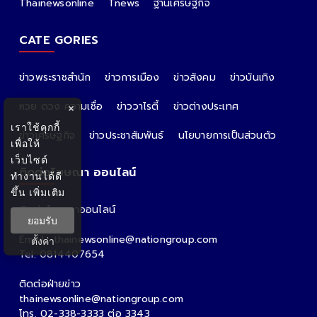
Thainewsonline
Tnews
ฐานเศรษฐกิจ
CATE GORIES
ข่าวพระราชสำนัก
ข่าวการเมือง
ข่าวสังคม
ข่าวบันเทิง
หวย ดวง ความเชื่อ
ข่าววาไรตี้
ข่าวต่างประเทศ
×
เราใช้คุกกี้
ข่าวเศรษฐกิจ
ข่าวประชาสัมพันธ์
นโยบายการเป็นส่วนตัว
เพื่อให้
เว็บไซต์
ติดต่อโฆษณา ออนไลน์
ทำงานได้ดี
ขึ้น
เพิ่มเติม
ติดต่อโฆษณาออนไลน์
ยอมรับ
คุณอ้อ
Email : thainewsonline@nationgroup.com
ตั้งค่า
Tel: 0814407654
ติดต่อฝ่ายข่าว
thainewsonline@nationgroup.com
โทร. 02-338-3333 ต่อ 3343