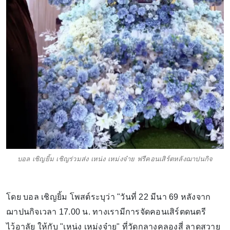
บอล เชิญยิ้ม เชิญร่วมส่ง เหน่ง เหม่งจ๋าย ฟรีคอนเสิร์ตหลังฌาปนกิจ
โดย บอล เชิญยิ้ม โพสต์ระบุว่า "วันที่ 22 มีนา 69 หลังจาก
ฌาปนกิจเวลา 17.00 น. ทางเรามีการจัดคอนเสิร์ตดนตรี
ไว้อาลัย ให้กับ "เหน่ง เหม่งจ๋าย" ที่วัดกลางคลองสี่ ลาดสวาย