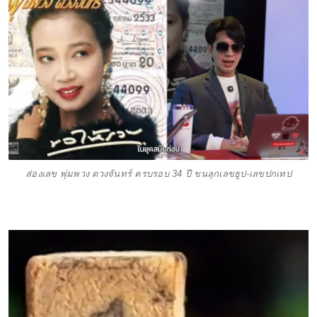
ส่องเลข พุ่มพวง ดวงจันทร์ ครบรอบ 34 ปี ขนลุกเลขธูป-เลขปกเทป