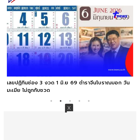
เลขปฏิทินช่อง 3 งวด 1 มิ.ย 69 ตำราจีนโบราณบอก วัน
มะเมีย ไม่ถูกกับชวด