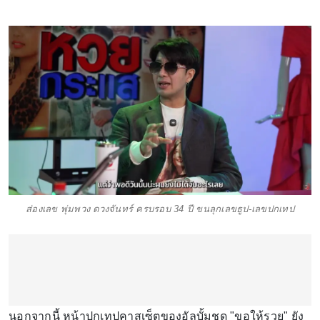
ส่องเลข พุ่มพวง ดวงจันทร์ ครบรอบ 34 ปี ขนลุกเลขธูป-เลขปกเทป
นอกจากนี้ หน้าปกเทปคาสเซ็ตของอัลบั้มชุด "ขอให้รวย" ยัง