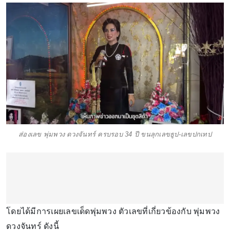
ส่องเลข พุ่มพวง ดวงจันทร์ ครบรอบ 34 ปี ขนลุกเลขธูป-เลขปกเทป
โดยได้มีการเผยเลขเด็ดพุ่มพวง ตัวเลขที่เกี่ยวข้องกับ พุ่มพวง
ดวงจันทร์ ดังนี้