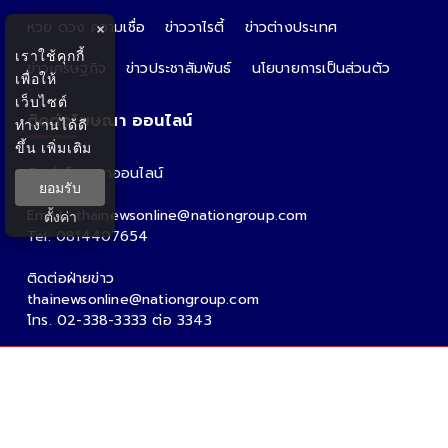
หวย ดวง ความเชื่อ
ข่าววาไรตี้
ข่าวต่างประเทศ
×
เราใช้คุกกี้
ข่าวเศรษฐกิจ
ข่าวประชาสัมพันธ์
นโยบายการเป็นส่วนตัว
เพื่อให้
เว็บไซต์
ติดต่อโฆษณา ออนไลน์
ทำงานได้ดี
ขึ้น
เพิ่มเติม
ติดต่อโฆษณาออนไลน์
ยอมรับ
คุณอ้อ
Email : thainewsonline@nationgroup.com
ตั้งค่า
Tel: 0814407654
ติดต่อฝ่ายข่าว
thainewsonline@nationgroup.com
โทร. 02-338-3333 ต่อ 3343