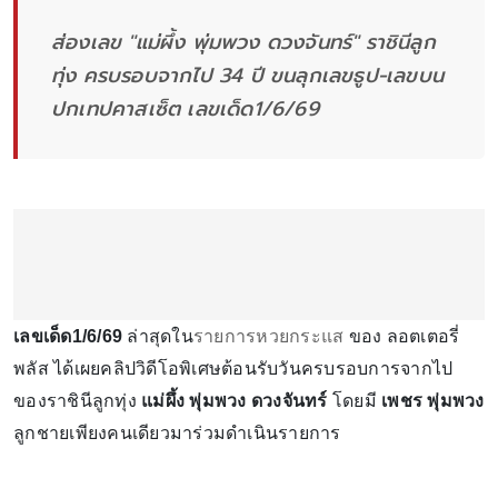
ส่องเลข "แม่ผึ้ง พุ่มพวง ดวงจันทร์" ราชินีลูก
ทุ่ง ครบรอบจากไป 34 ปี ขนลุกเลขธูป-เลขบน
ปกเทปคาสเซ็ต เลขเด็ด1/6/69
เลขเด็ด1/6/69
ล่าสุดใน
รายการหวยกระแส
ของ ลอตเตอรี่
พลัส ได้เผยคลิปวิดีโอพิเศษต้อนรับวันครบรอบการจากไป
ของราชินีลูกทุ่ง
แม่ผึ้ง พุ่มพวง ดวงจันทร์
โดยมี
เพชร พุ่มพวง
ลูกชายเพียงคนเดียวมาร่วมดำเนินรายการ