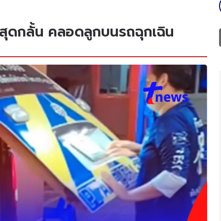
่สุดกลั้น คลอดลูกบนรถฉุกเฉิน