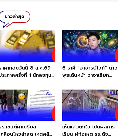
ข่าวล่าสุด
ราคาทองวันนี้ 8 ส.ค.69
6 ราศี "อาจารย์ไวท์" ดาว
ประกาศครั้งที่ 1 นักลงทุน
พุธเดินหน้า วาจาเรียก
มือสั่นแรง
ทรัพย์ ปากพารวยฉับพลัน
รร.เซนต์คาเบรียล
เห็นแล้วตกใจ เปิดผลการ
เคลื่อนไหวล่าสุด เหตุคลิป
เรียน ผู้ก่อเหตุ รร.ดัง