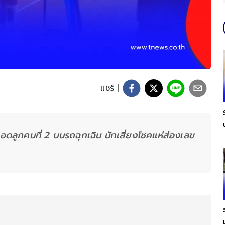
แชร์ |
อดลูกคนที่ 2 บนรถฉุกเฉิน นักเสี่ยงโชคแห่ส่องเลข