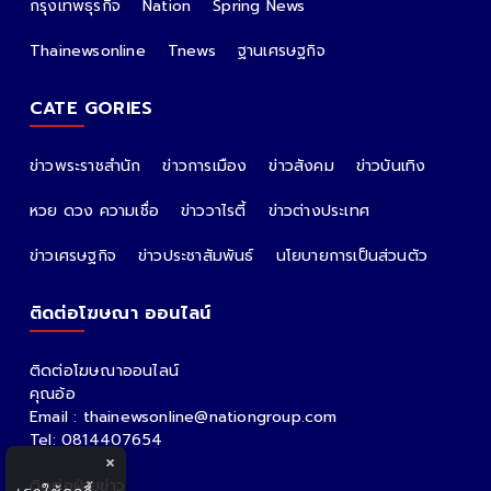
กรุงเทพธุรกิจ
Nation
Spring News
Thainewsonline
Tnews
ฐานเศรษฐกิจ
CATE GORIES
ข่าวพระราชสำนัก
ข่าวการเมือง
ข่าวสังคม
ข่าวบันเทิง
หวย ดวง ความเชื่อ
ข่าววาไรตี้
ข่าวต่างประเทศ
ข่าวเศรษฐกิจ
ข่าวประชาสัมพันธ์
นโยบายการเป็นส่วนตัว
ติดต่อโฆษณา ออนไลน์
ติดต่อโฆษณาออนไลน์
คุณอ้อ
Email : thainewsonline@nationgroup.com
Tel: 0814407654
×
ติดต่อฝ่ายข่าว