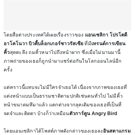
โดยสื่อต่างประเทศได้เผยเรื่องราวของ
แอนเซลิกา โปรโตดี
อาโคโนวา บิวตี้บล็อกเกอร์ชาวรัสเซีย
ที่มี
เทรนด์การเขียน
คิ้ว
สุดตะลึง ถมคิ้วหนาไปถึงหน้าผาก ซึ่งเมื่อไม่นานมานี้
ภาพถ่ายของเธอก็ถูกนำมาแชร์ต่อกันในโลกออนไลน์อีก
ครั้ง
แต่คราวนี้แทบจะไม่มีใครจำเธอได้ เนื่องจากภาพของเธอที่
แต่งหน้าแบบเป็นธรรมชาติตามปกติเช่นคนทั่วไป ไม่มีคิ้ว
หน้าขนาดมหึมาแล้ว แตกต่างจากลุคเดิมของเธอที่เป็นที่
จดจำและติดตา บ้างก็ว่าเหมือน
ตัวการ์ตูน Angry Bird
โดยแอนเซลิกาได้โพสต์ภาพดังกล่าวของเธอลง
อินสตาแกรม