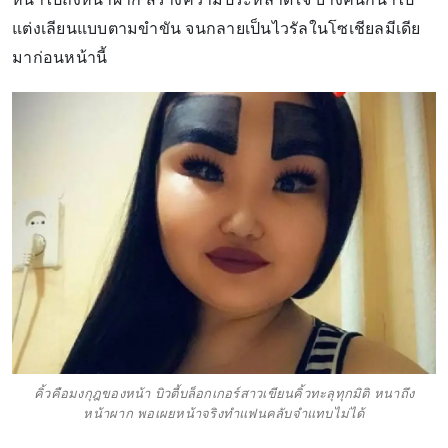
แต่งเลียนแบบตามขำขัน จนกลายเป็นไวรัลในโซเชียลมีเดีย
มาก่อนหน้านี้
คิ้วคือมงกุฎของหน้า บิวตี้บล็อกเกอร์สาวเขียนคิ้วทะลุทุกมิติ หนาถึง
หน้าผาก พอเผยหน้าจริงทำแฟนคลับจำแทบไม่ได้