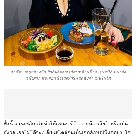
คิ้วคือมงกุฎของหน้า บิวตี้บล็อกเกอร์สาวเขียนคิ้วทะลุทุกมิติ หนาถึง
หน้าผาก พอเผยหน้าจริงทำแฟนคลับจำแทบไม่ได้
ทั้งนี้ แอนเซลิกาไม่ทำให้แฟนๆ ที่ติดตามต้องเสียใจหรือเป็น
กังวล เธอไม่ได้จะเปลี่ยนสไตล์อันเป็นเอกลักษณ์นี้แต่อย่างใด