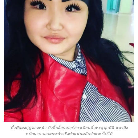
คิ้วคือมงกุฎของหน้า บิวตี้บล็อกเกอร์สาวเขียนคิ้วทะลุทุกมิติ หนาถึง
หน้าผาก พอเผยหน้าจริงทำแฟนคลับจำแทบไม่ได้