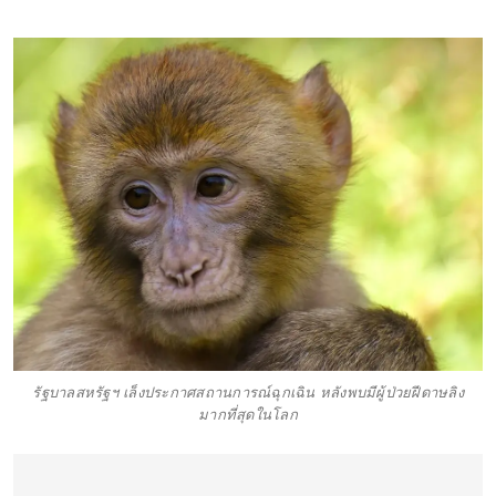
รัฐบาลสหรัฐฯ เล็งประกาศสถานการณ์ฉุกเฉิน หลังพบมีผู้ป่วยฝีดาษลิง
มากที่สุดในโลก