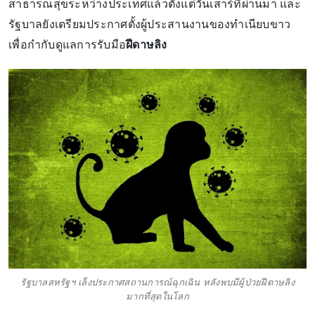
สาธารณสุขระหว่างประเทศแล้วตั้งแต่วันเสาร์ที่ผ่านมา และ
รัฐบาลยังเตรียมประกาศตั้งผู้ประสานงานของทำเนียบขาว
เพื่อกำกับดูแลการรับมือ
ฝีดาษลิง
รัฐบาลสหรัฐฯ เล็งประกาศสถานการณ์ฉุกเฉิน หลังพบมีผู้ป่วยฝีดาษลิง
มากที่สุดในโลก