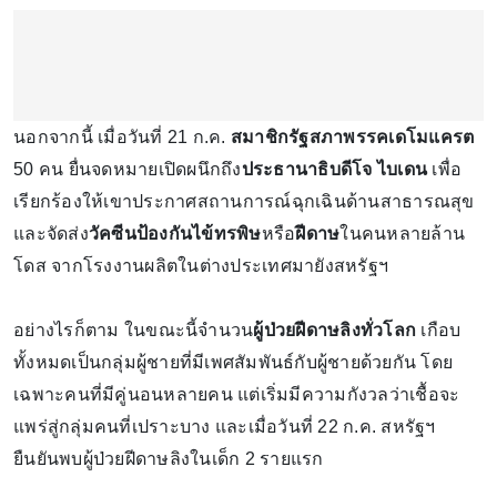
นอกจากนี้ เมื่อวันที่ 21 ก.ค.
สมาชิกรัฐสภาพรรคเดโมแครต
50 คน ยื่นจดหมายเปิดผนึกถึง
ประธานาธิบดีโจ ไบเดน
เพื่อ
เรียกร้องให้เขาประกาศสถานการณ์ฉุกเฉินด้านสาธารณสุข
และจัดส่ง
วัคซีนป้องกันไข้ทรพิษ
หรือ
ฝีดาษ
ในคนหลายล้าน
โดส จากโรงงานผลิตในต่างประเทศมายังสหรัฐฯ
อย่างไรก็ตาม ในขณะนี้จำนวน
ผู้ป่วยฝีดาษลิงทั่วโลก
เกือบ
ทั้งหมดเป็นกลุ่มผู้ชายที่มีเพศสัมพันธ์กับผู้ชายด้วยกัน โดย
เฉพาะคนที่มีคู่นอนหลายคน แต่เริ่มมีความกังวลว่าเชื้อจะ
แพร่สู่กลุ่มคนที่เปราะบาง และเมื่อวันที่ 22 ก.ค. สหรัฐฯ
ยืนยันพบผู้ป่วยฝีดาษลิงในเด็ก 2 รายแรก