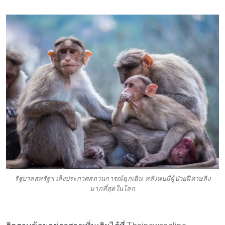
รัฐบาลสหรัฐฯ เล็งประกาศสถานการณ์ฉุกเฉิน หลังพบมีผู้ป่วยฝีดาษลิง
มากที่สุดในโลก