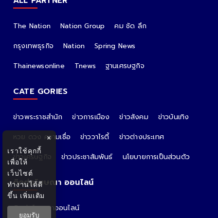
ALL PARTNER
The Nation
Nation Group
คม ชัด ลึก
กรุงเทพธุรกิจ
Nation
Spring News
Thainewsonline
Tnews
ฐานเศรษฐกิจ
CATE GORIES
ข่าวพระราชสำนัก
ข่าวการเมือง
ข่าวสังคม
ข่าวบันเทิง
หวย ดวง ความเชื่อ
ข่าววาไรตี้
ข่าวต่างประเทศ
×
เราใช้คุกกี้
ข่าวเศรษฐกิจ
ข่าวประชาสัมพันธ์
นโยบายการเป็นส่วนตัว
เพื่อให้
เว็บไซต์
ติดต่อโฆษณา ออนไลน์
ทำงานได้ดี
ขึ้น
เพิ่มเติม
ติดต่อโฆษณาออนไลน์
ยอมรับ