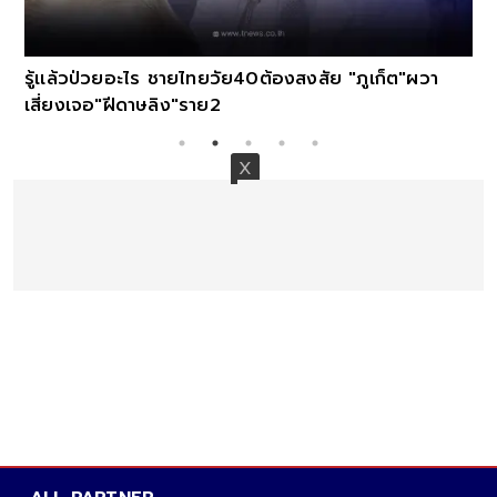
รู้เเล้วป่วยอะไร ชายไทยวัย40ต้องสงสัย "ภูเก็ต"ผวา
เสี่ยงเจอ"ฝีดาษลิง"ราย2