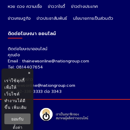
หวย ดวง ความเชื่อ
ข่าววาไรตี้
ข่าวต่างประเทศ
ข่าวเศรษฐกิจ
ข่าวประชาสัมพันธ์
นโยบายการเป็นส่วนตัว
ติดต่อโฆษณา ออนไลน์
ติดต่อโฆษณาออนไลน์
คุณอ้อ
Email : thainewsonline@nationgroup.com
Tel: 0814407654
×
ติดต่อฝ่ายข่าว
เราใช้คุกกี้
thainewsonline@nationgroup.com
เพื่อให้
โทร. 02-338-3333 ต่อ 3343
เว็บไซต์
ทำงานได้ดี
ขึ้น
เพิ่มเติม
ยอมรับ
ตั้งค่า