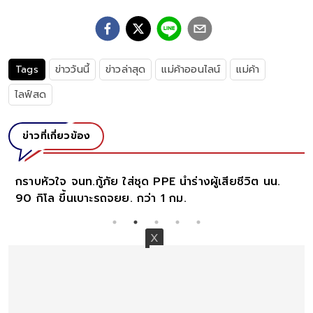
Tags
ข่าววันนี้
ข่าวล่าสุด
แม่ค้าออนไลน์
แม่ค้า
ไลฟ์สด
ข่าวที่เกี่ยวข้อง
าบหัวใจ จนท.กู้ภัย ใส่ชุด PPE นำร่างผู้เสียชีวิต นน.
ตำรวจ
 กิโล ขึ้นเบาะรถจยย. กว่า 1 กม.
ขึ้น