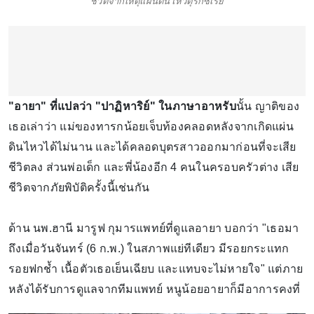
ชีวิตจากเหตุแผ่นดินไหวตุรกีซีเรีย
"อายา" ที่แปลว่า "ปาฏิหาริย์" ในภาษาอาหรับ
นั้น ญาติของ
เธอเล่าว่า แม่ของทารกน้อยเจ็บท้องคลอดหลังจากเกิดแผ่น
ดินไหวได้ไม่นาน และได้คลอดบุตรสาวออกมาก่อนที่จะเสีย
ชีวิตลง ส่วนพ่อเด็ก และพี่น้องอีก 4 คนในครอบครัวต่าง เสีย
ชีวิตจากภัยพิบัติครั้งนี้เช่นกัน
ด้าน นพ.ฮานี มารูฟ กุมารแพทย์ที่ดูแลอายา บอกว่า "เธอมา
ถึงเมื่อวันจันทร์ (6 ก.พ.) ในสภาพแย่ทีเดียว มีรอยกระแทก
รอยฟกช้ำ เนื้อตัวเธอเย็นเฉียบ และแทบจะไม่หายใจ" แต่ภาย
หลังได้รับการดูแลจากทีมแพทย์ หนูน้อยอายาก็มีอาการคงที่