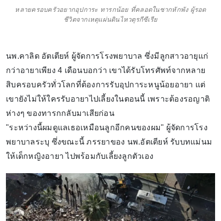
หลายครอบครัวอยากอุปการะ ทารกน้อย ที่คลอดในซากหักพัง ผู้รอด
ชีวิตจากเหตุแผ่นดินไหวตุรกีซีเรีย
นพ.คาลิด อัตเตียห์ ผู้จัดการโรงพยาบาล ซึ่งมีลูกสาวอายุแก่
กว่าอายาเพียง 4 เดือนบอกว่า เขาได้รับโทรศัพท์จากหลาย
สิบครอบครัวทั่วโลกที่ต้องการรับอุปการะหนูน้อยอายา แต่
เขายังไม่ให้ใครรับอายาไปเลี้ยงในตอนนี้ เพราะต้องรอญาติ
ห่างๆ ของทารกกลับมาเสียก่อน
"ระหว่างนี้ผมดูแลเธอเหมือนลูกอีกคนของผม" ผู้จัดการโรง
พยาบาลระบุ ซึ่งขณะนี้ ภรรยาของ นพ.อัตเตียห์ รับบทแม่นม
ให้เด็กหญิงอายา ไปพร้อมกับเลี้ยงลูกตัวเอง