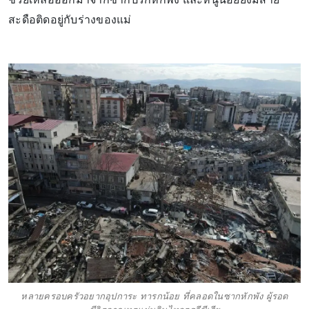
สะดือติดอยู่กับร่างของแม่
หลายครอบครัวอยากอุปการะ ทารกน้อย ที่คลอดในซากหักพัง ผู้รอด