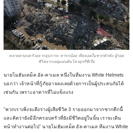
หลายครอบครัวอยากอุปการะ ทารกน้อย ที่คลอดในซากหักพัง ผู้รอด
ชีวิตจากเหตุแผ่นดินไหวตุรกีซีเรีย
นายโมฮัมเหม็ด อัล-คาเมล หนึ่งในทีมงาน White Helmets
บอกว่า เจ้าหน้าที่กู้ภัยอาจลงเลยด้วยการเป็นผู้ประสบภัยได้
เช่นกัน เพราะอาคารที่ไม่แข็งแรง
"พวกเราเพิ่งจะดึงร่างผู้เสียชีวิต 3 รายออกมาจากซากตึกนี้
และคิดว่ายังมีอีกครอบครัวที่ยังมีชีวิตอยู่ในนั้น เราจะเดิน
หน้าทำงานต่อไป" นายโมฮัมเหม็ด อัล-คาเมล ทีมงาน White