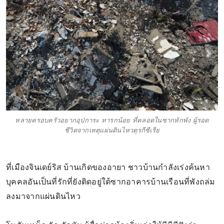
หลายครอบครัวอยากอุปการะ ทารกน้อย ที่คลอดในซากหักพัง ผู้รอด
ชีวิตจากเหตุแผ่นดินไหวตุรกีซีเรีย
ที่เมืองจินเดย์ริส บ้านเกิดของอายา ชาวบ้านกำลังเร่งค้นหา
บุคคลอันเป็นที่รักที่ยังติดอยู่ใต้ซากอาคารบ้านเรือนที่พังถล่ม
ลงมาจากแผ่นดินไหว