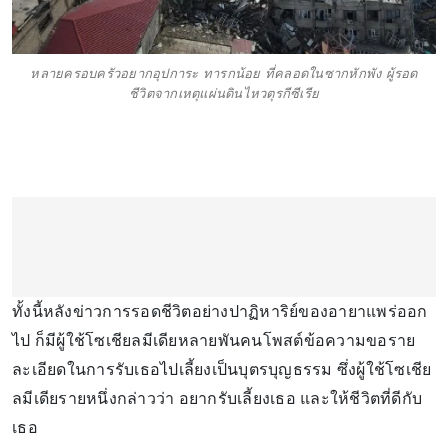
หลายครอบครัวอยากอุปการะ ทารกน้อย ที่คลอดในซากหักพัง ผู้รอด
ชีวิตจากเหตุแผ่นดินไหวตุรกีซีเรีย
ทั้งนี้หลังข่าวการรอดชีวิตอย่างปาฏิหาริย์ของอายาแพร่ออก
ไป ก็มีผู้ใช้โซเชียลมีเดียหลายพันคนโพสต์ข้อความขอราย
ละเอียดในการรับเธอไปเลี้ยงเป็นบุตรบุญธรรม ซึ่งผู้ใช้โซเชีย
ลมีเดียรายหนึ่งกล่าวว่า อยากรับเลี้ยงเธอ และให้ชีวิตที่ดีกับ
เธอ