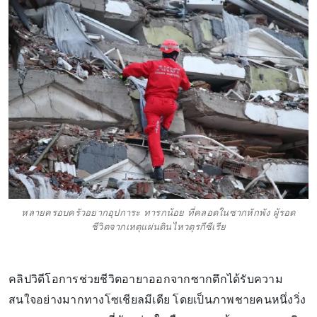
หลายครอบครัวอยากอุปการะ ทารกน้อย ที่คลอดในซากหักพัง ผู้รอด
ชีวิตจากเหตุแผ่นดินไหวตุรกีซีเรีย
คลิปวิดีโอการช่วยชีวิตอายาออกจากซากตึกได้รับความ
สนใจอย่างมากทางโซเชียลมีเดีย โดยเป็นภาพชายคนหนึ่งวิ่ง