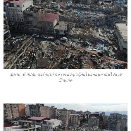
เปิดวินาที กัปตัน-แอร์ฯตุรกี กล่าวขอบคุณกู้ภัยไทยก่อนพาบินไปช่วย
บ้านเกิด