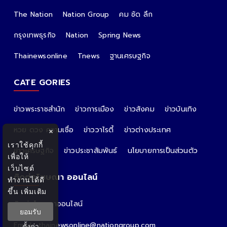
The Nation
Nation Group
คม ชัด ลึก
กรุงเทพธุรกิจ
Nation
Spring News
Thainewsonline
Tnews
ฐานเศรษฐกิจ
CATE GORIES
ข่าวพระราชสำนัก
ข่าวการเมือง
ข่าวสังคม
ข่าวบันเทิง
หวย ดวง ความเชื่อ
ข่าววาไรตี้
ข่าวต่างประเทศ
×
เราใช้คุกกี้
ข่าวเศรษฐกิจ
ข่าวประชาสัมพันธ์
นโยบายการเป็นส่วนตัว
เพื่อให้
เว็บไซต์
ติดต่อโฆษณา ออนไลน์
ทำงานได้ดี
ขึ้น
เพิ่มเติม
ติดต่อโฆษณาออนไลน์
ยอมรับ
คุณอ้อ
Email : thainewsonline@nationgroup.com
ตั้งค่า