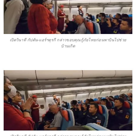
เปิดวินาที กัปตัน-แอร์ฯตุรกี กล่าวขอบคุณกู้ภัยไทยก่อนพาบินไปช่วย
บ้านเกิด