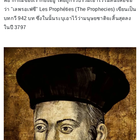
พยากรณ์ของเราก็ยังอยู่ โดยถูกรวบรวมเอาไว้ในหนังสือชื่อ
ว่า "เลพรอเฟซี" Les Prophéties (The Prophecies) เขียนเป็น
บทกวี 942 บท ซึ่งในนั้นระบุเอาไว้ว่ามนุษยชาติจะสิ้นสุดลง
ในปี 3797