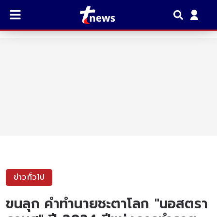
ข่าวทั่วไป
ขนลุก คำทำนายชะตาโลก "นอสตรา