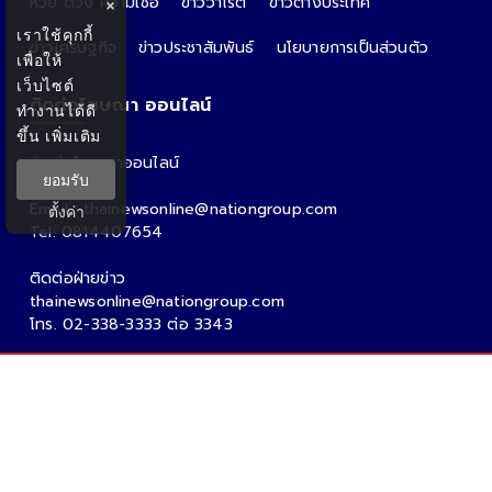
หวย ดวง ความเชื่อ
ข่าววาไรตี้
ข่าวต่างประเทศ
×
เราใช้คุกกี้
ข่าวเศรษฐกิจ
ข่าวประชาสัมพันธ์
นโยบายการเป็นส่วนตัว
เพื่อให้
เว็บไซต์
ติดต่อโฆษณา ออนไลน์
ทำงานได้ดี
ขึ้น
เพิ่มเติม
ติดต่อโฆษณาออนไลน์
ยอมรับ
คุณอ้อ
Email : thainewsonline@nationgroup.com
ตั้งค่า
Tel: 0814407654
ติดต่อฝ่ายข่าว
thainewsonline@nationgroup.com
โทร. 02-338-3333 ต่อ 3343