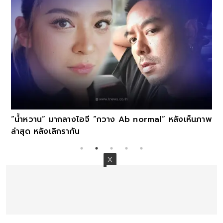
“น้ำหวาน” มากลางไอจี “กวาง Ab normal” หลังเห็นภาพ
ล่าสุด หลังเลิกรากัน