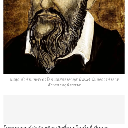
ขนลุก คำทำนายชะตาโลก นอสตราดามุส ปี 2024 ปีแห่งการทำลาย
ล้างสภาพภูมิอากาศ
โดยเหตุการณ์สำคัญๆที่จะเกิดขึ้นบนโลกใบนี้ มีหลาย