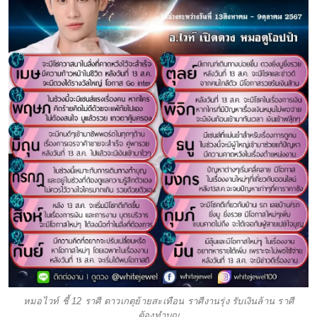
หมอไวท์ ชี้ 12 ราศี ดาวเกตุย้ายสะเทือน ราศีงานรุ่ง รับเงินล้าน ราศี
ต้องทำบุญ