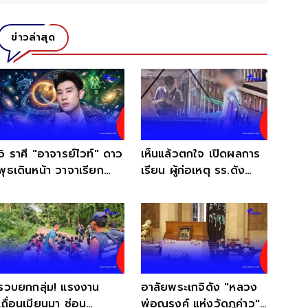
ข่าวล่าสุด
6 ราศี "อาจารย์ไวท์" ดาว
เห็นแล้วตกใจ เปิดผลการ
พุธเดินหน้า วาจาเรียก
เรียน ผู้ก่อเหตุ รร.ดัง
ทรัพย์ ปากพารวยฉับพลัน
ช่วงชั้น ม.2
รวบยกกลุ่ม! แรงงาน
อาลัยพระเกจิดัง "หลวง
เถื่อนเมียนมา ซ่อน
พ่อณรงค์ แห่งวัดภูค่าว"