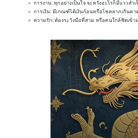
การงาน: ทุกอย่างเป็นใจ จะหวังอะไรก็มีแววสำเร
การเงิน: มีเกณฑ์ได้เงินก้อนหรือโชคลาภเกินคาดแ
ความรัก: ต้องระวังมือที่สาม หรือคนใกล้ชิดเข้