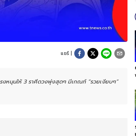
แชร์ |
แรงหนุนให้ 3 ราศีดวงพุ่งสุดๆ มีเกณฑ์ “รวยเงียบๆ”