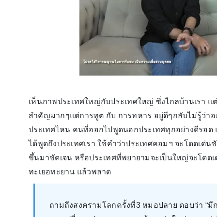
เห็นภาพประเทศใหญ่กับประเทศใหญ่ ซึ่งไกลบ้านเรา แต่มี
สำคัญมากๆแต่การทูต กับ การทหาร อยู่ดีๆกลับไม่รู้ว่า
ประเทศไหน คนที่ออกไปพูดนอกประเทศทุกอย่างดีรอด แต่ต
ได้พูดถึงประเทศเรา ใช้คำว่าประเทศคอมฯ จะโดดเด่นชั
ขึ้นมาชัดเจน หรือประเทศที่พยายามจะเป็นใหญ่จะโดดเ
ทะเยอทะยาน แล้วพลาด
ถามถึงสงครามโลกครั้งที่3 หมอปลาย ตอบว่า “มี