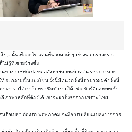
อให้ถึงจุดนั้นเพื่ออะไร แทนที่พวกตาดำๆอย่างพวกเราจะรอด
่รู้ที่เขาสร้างขึ้น
นของอาชีพก็เปลี่ยน อสังหาฯนายหน้าที่ดิน ที่รวยจะหาย
จะกลายเป็นแบ่งโซน ฝั่งนี้มีหนวด ฝั่งนี้ตัวขาวผมดำ ฝั่งนี้
ดภาษาเขาได้เราก็แทรกซึมทำงานได้ เช่น ทัวร์จีนอพยพเข้า
ออี ภาษาหลักที่ต้องได้ เขาจะมาตั้งรกราก เพราะ ไทย
าการหรือเปล่า ต้องรอ พฤษภาคม จะมีการเปลี่ยนแปลงจากการ
นหุ้น นักอสังหาริมทรัพย์ ห่วงที่สุด ซื้อที่ดินขาย ทุกอย่าง