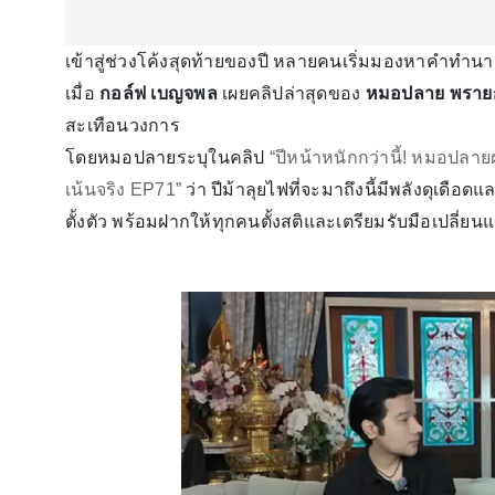
เข้าสู่ช่วงโค้งสุดท้ายของปี หลายคนเริ่มมองหาคำทำนายเ
เมื่อ
กอล์ฟ เบญจพล
เผยคลิปล่าสุดของ
หมอปลาย พราย
สะเทือนวงการ
โดยหมอปลายระบุในคลิป
“ปีหน้าหนักกว่านี้! หมอปลายฝา
เน้นจริง EP71”
ว่า ปีม้าลุยไฟที่จะมาถึงนี้มีพลังดุเดือ
ตั้งตัว พร้อมฝากให้ทุกคนตั้งสติและเตรียมรับมือเปลี่ยน