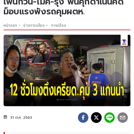
เพนกวิน-ไมค์-รุ้ง พ้นคุกดำเนินคดี
ม็อบแรงพังรถคุมผตห.
หน้าแรก
ข่าวการเมือง
การเมือง
31 ต.ค. 2563