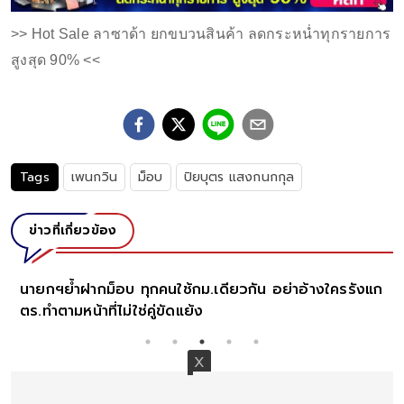
>> Hot Sale ลาซาด้า ยกขบวนสินค้า ลดกระหน่ำทุกรายการ
สูงสุด 90% <<
Tags
เพนกวิน
ม็อบ
ปิยบุตร แสงกนกกุล
ข่าวที่เกี่ยวข้อง
ดร.เสรี ฟาดแรง ธนาธร อ้างกระแสม็อบ เร่งเร้าปฏิรูป
สถาบันฯ ขอเลยอย่าเจี๊ยบ อย่าวิโรจน์ให้มากนัก