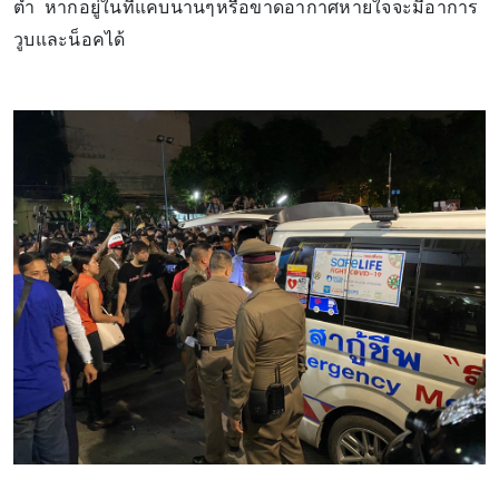
ต่ำ หากอยู่ในที่แคบนานๆหรือขาดอากาศหายใจจะมีอาการ
วูบและน็อคได้