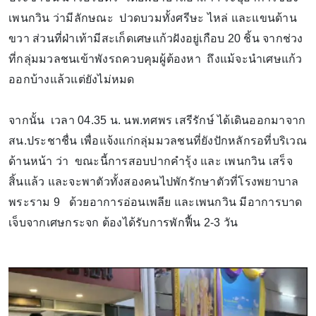
เพนกวิน ว่ามีลักษณะ ปวดบวมทั้งศรีษะ ไหล่ และแขนด้าน
ขวา ส่วนที่ฝ่าเท้ามีสะเก็ดเศษแก้วฝังอยู่เกือบ 20 ชิ้น จากช่วง
ที่กลุ่มมวลชนเข้าพังรถควบคุมผู้ต้องหา ถึงแม้จะนำเศษแก้ว
ออกบ้างแล้วแต่ยังไม่หมด
จากนั้น เวลา 04.35 น. นพ.ทศพร เสรีรักษ์ ได้เดินออกมาจาก
สน.ประชาชื่น เพื่อแจ้งแก่กลุ่มมวลชนที่ยังปักหลักรอที่บริเวณ
ด้านหน้า ว่า ขณะนี้การสอบปากคำรุ้ง และ เพนกวิน เสร็จ
สิ้นแล้ว และจะพาตัวทั้งสองคนไปพักรักษาตัวที่โรงพยาบาล
พระราม 9 ด้วยอาการอ่อนเพลีย และเพนกวิน มีอาการบาด
เจ็บจากเศษกระจก ต้องได้รับการพักฟื้น 2-3 วัน