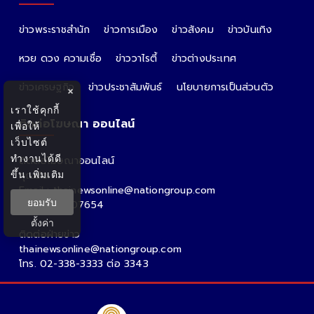
ALL PARTNER
The Nation
Nation Group
คม ชัด ลึก
กรุงเทพธุรกิจ
Nation
Spring News
×
เราใช้คุกกี้
Thainewsonline
Tnews
ฐานเศรษฐกิจ
เพื่อให้
เว็บไซต์
CATE GORIES
ทำงานได้ดี
ขึ้น
เพิ่มเติม
ข่าวพระราชสำนัก
ข่าวการเมือง
ข่าวสังคม
ข่าวบันเทิง
ยอมรับ
หวย ดวง ความเชื่อ
ข่าววาไรตี้
ข่าวต่างประเทศ
ตั้งค่า
ข่าวเศรษฐกิจ
ข่าวประชาสัมพันธ์
นโยบายการเป็นส่วนตัว
ติดต่อโฆษณา ออนไลน์