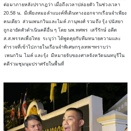
ต่อมาภายหลังปรากฎว่า เมื่อถึงเวลาปล่อยตัว ในช่วงเวลา
20.58 น. มีเพียงหมอลำแบงค์ที่เดินทางออกจากเรือนจำเพียง
คนเดียว ส่วนเพนกวินและไมค์ ภานุพงศ์ รวมถึง รุ้ง ปนัสยา
ถูกอายัดตัวดำเนินคดีอื่น ๆ โดย นพ.ทศพร เสรีรักษ์ อดีต
ส.ส.พรรคเพื่อไทย ระบุว่า ได้พูดคุยกับทีมทนายความและ
ตำรวจที่เข้าไปภายในเรือนจำพิเศษกรุงเทพฯทราบว่า
เพนกวิน ไมค์ และรุ้ง มีหมายจับของศาลจังหวัดนนทบุรีใน
คดีร่วมชุมนุมปราศรัยในพื้นที่