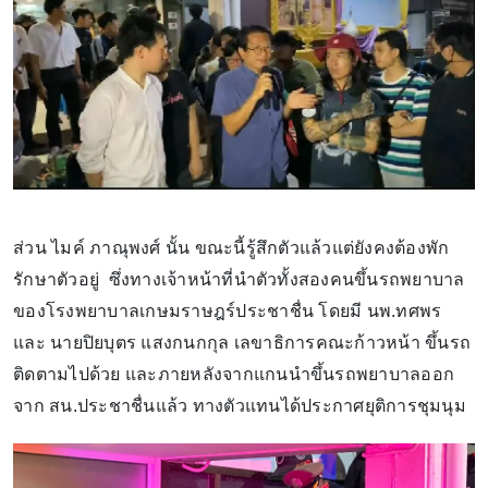
ส่วน ไมค์ ภาณุพงศ์ นั้น ขณะนี้รู้สึกตัวแล้วแต่ยังคงต้องพัก
รักษาตัวอยู่ ซึ่งทางเจ้าหน้าที่นำตัวทั้งสองคนขึ้นรถพยาบาล
ของโรงพยาบาลเกษมราษฎร์ประชาชื่น โดยมี นพ.ทศพร
และ นายปิยบุตร แสงกนกกุล เลขาธิการคณะก้าวหน้า ขึ้นรถ
ติดตามไปด้วย และภายหลังจากแกนนำขึ้นรถพยาบาลออก
จาก สน.ประชาชื่นแล้ว ทางตัวแทนได้ประกาศยุติการชุมนุม