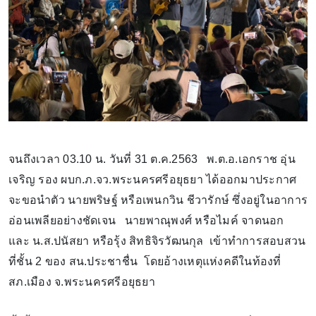
จนถึงเวลา 03.10 น. วันที่ 31 ต.ค.2563 พ.ต.อ.เอกราช อุ่น
เจริญ รอง ผบก.ภ.จว.พระนครศรีอยุธยา ได้ออกมาประกาศ
จะขอนำตัว นายพริษฐ์ หรือเพนกวิน ชีวารักษ์ ซึ่งอยู่ในอาการ
อ่อนเพลียอย่างชัดเจน นายพาณุพงศ์ หรือไมค์ จาดนอก
และ น.ส.ปนัสยา หรือรุ้ง สิทธิจิรวัฒนกุล เข้าทำการสอบสวน
ที่ชั้น 2 ของ สน.ประชาชื่น โดยอ้างเหตุแห่งคดีในท้องที่
สภ.เมือง จ.พระนครศรีอยุธยา