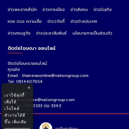
ข่าวพระราชสำนัก
ข่าวการเมือง
ข่าวสังคม
ข่าวบันเทิง
หวย ดวง ความเชื่อ
ข่าววาไรตี้
ข่าวต่างประเทศ
ข่าวเศรษฐกิจ
ข่าวประชาสัมพันธ์
นโยบายการเป็นส่วนตัว
ติดต่อโฆษณา ออนไลน์
ติดต่อโฆษณาออนไลน์
คุณอ้อ
Email : thainewsonline@nationgroup.com
Tel: 0814407654
×
ติดต่อฝ่ายข่าว
เราใช้คุกกี้
thainewsonline@nationgroup.com
เพื่อให้
โทร. 02-338-3333 ต่อ 3343
เว็บไซต์
ทำงานได้ดี
ขึ้น
เพิ่มเติม