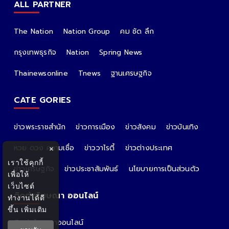
ALL PARTNER
The Nation
Nation Group
คม ชัด ลึก
กรุงเทพธุรกิจ
Nation
Spring News
Thainewsonline
Tnews
ฐานเศรษฐกิจ
CATE GORIES
ข่าวพระราชสำนัก
ข่าวการเมือง
ข่าวสังคม
ข่าวบันเทิง
หวย ดวง ความเชื่อ
ข่าววาไรตี้
ข่าวต่างประเทศ
×
เราใช้คุกกี้
ข่าวเศรษฐกิจ
ข่าวประชาสัมพันธ์
นโยบายการเป็นส่วนตัว
เพื่อให้
เว็บไซต์
ติดต่อโฆษณา ออนไลน์
ทำงานได้ดี
ขึ้น
เพิ่มเติม
ติดต่อโฆษณาออนไลน์