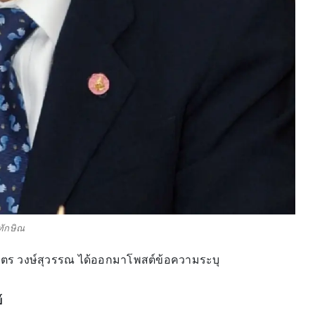
ทักษิณ
วิตร วงษ์สุวรรณ ได้ออกมาโพสต์ข้อความระบุ
์