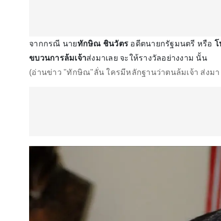
จากกรณี นาย
ทักษิณ ชินวัตร
อดีตนายกรัฐมนตรี หรือ
โท
ขบวนการล้มเจ้า
ส่งมาเลย จะให้รางวัลอย่างงาม นั้น
(อ่านข่าว "ทักษิณ"ลั่น ใครมีหลักฐานว่าตนล้มเจ้า ส่งม