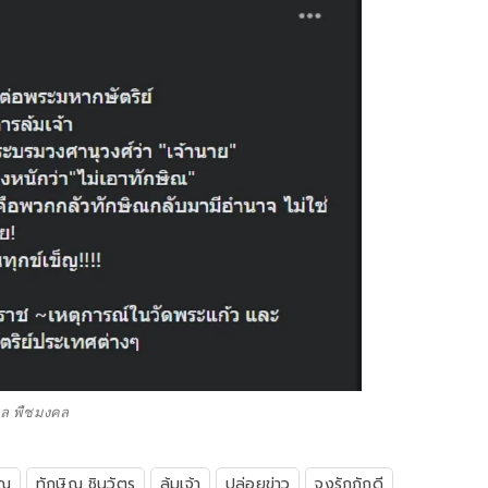
ล พืชมงคล
ิณ
ทักษิณ ชินวัตร
ล้มเจ้า
ปล่อยข่าว
จงรักภักดี