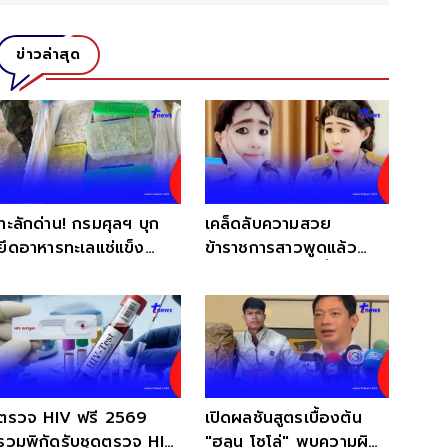
ข่าวล่าสุด
ทะลักด่าน! กรมศุลฯ บุก
เคล็ดลับความสวย
ยึดอาหารทะเลแช่แข็ง
ข้าราชการสาวพูดแล้ว
เถื่อน หนักทะลุ 1.4 ตัน ซุก
แต่งหน้ายังไงถึงขึ้นกล้อง
สวมสิทธิ์เข้าไทย!
ตรวจ HIV ฟรี 2569
เปิดผลชันสูตรเบื้องต้น
รวมพิกัดรับชุดตรวจ HIV
"ฮลุน โซโล่" พบความผิด