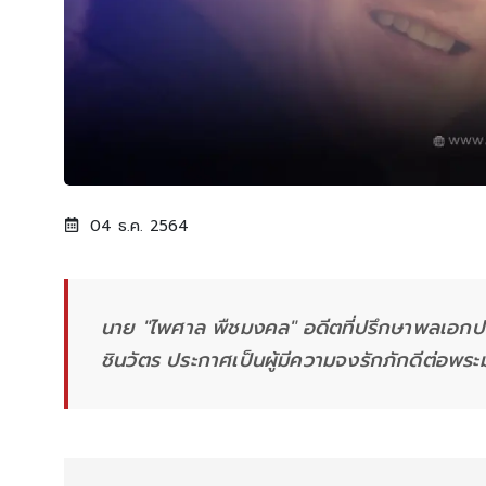
04 ธ.ค. 2564
นาย "ไพศาล พืชมงคล" อดีตที่ปรึกษาพลเอกป
ชินวัตร ประกาศเป็นผู้มีความจงรักภักดีต่อพระ