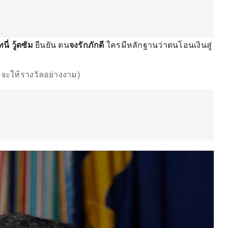
นี่ วู้ดซัม
ยืนยัน ตน
จงรักภักดี
ใครมีหลักฐานว่าตนโอนเงินสู่
า จะให้รางวัลอย่างงาม)