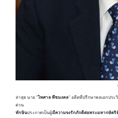
ล่าสุด นาย "
ไพศาล พืชมงคล
" อดีตที่ปรึกษาพลเอกประ
ด่วน
ทักษิน
ประกาศเป็นผู้
มีความจงรักภักดีต่อพระมหากษัตริย