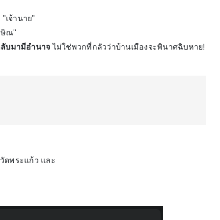
 "เจ้านาย"
กษิณ"
กลับมามีอำนาจ
ไม่ใช่พวกที่กลัวว่าบ้านเมืองจะพินาศฉิบหาย!
วัดพระแก้ว และ