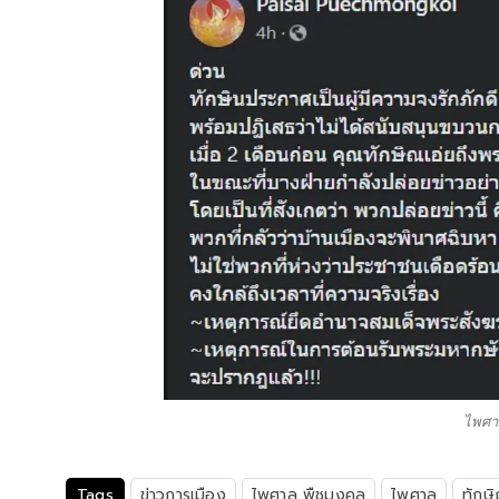
ไพศา
Tags
ข่าวการเมือง
ไพศาล พืชมงคล
ไพศาล
ทักษ