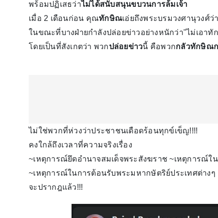
พร้อมปฏิเสธว่า
ไม่ได้สนับสนุนขบวนการล้มเจ้า
เมื่อ 2 เดือนก่อน คุณ
ทักษิณ
เอ่ยถึงพระบรมวงศานุวงศ์ว่า
ในขณะที่บางฝ่ายกำลังปล่อยข่าวอย่างหนักว่า"ไม่เอาทั
โดยเป็นที่สังเกตว่า พวก
ปล่อยข่าว
นี้ คือพวก
กลัวทักษิณ
ไม่ใช่พวกที่ห่วงว่าประชาชนเดือดร้อนทุกข์เข็ญ!!!!
คงใกล้ถึงเวลาที่ความจริงเรื่อง
~เหตุการณ์ยึดอำนาจสมเด็จพระสังฆราช ~เหตุการณ์ใน
~เหตุการณ์ในการต้อนรับพระมหากษัตริย์ประเทศต่างๆ
จะปรากฎแล้ว!!!