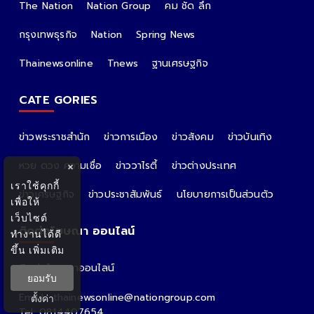
The Nation
Nation Group
คม ชัด ลึก
กรุงเทพธุรกิจ
Nation
Spring News
Thainewsonline
Tnews
ฐานเศรษฐกิจ
CATE GORIES
ข่าวพระราชสำนัก
ข่าวการเมือง
ข่าวสังคม
ข่าวบันเทิง
หวย ดวง ความเชื่อ
ข่าววาไรตี้
ข่าวต่างประเทศ
×
เราใช้คุกกี้
ข่าวเศรษฐกิจ
ข่าวประชาสัมพันธ์
นโยบายการเป็นส่วนตัว
เพื่อให้
เว็บไซต์
ติดต่อโฆษณา ออนไลน์
ทำงานได้ดี
ขึ้น
เพิ่มเติม
ติดต่อโฆษณาออนไลน์
ยอมรับ
คุณอ้อ
Email : thainewsonline@nationgroup.com
ตั้งค่า
Tel: 0814407654