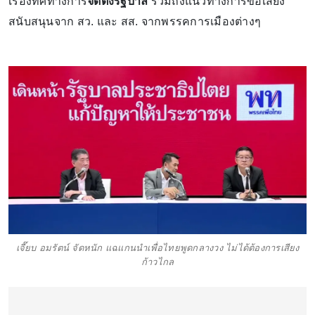
เรื่องทิศทางการ
จัดตั้งรัฐบาล
รวมถึงแนวทางการขอเสียง
สนับสนุนจาก สว. และ สส. จากพรรคการเมืองต่างๆ
เจี๊ยบ อมรัตน์ จัดหนัก แฉแกนนำเพื่อไทยพูดกลางวง ไม่ได้ต้องการเสียง
ก้าวไกล