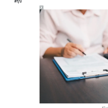
สรุป
X