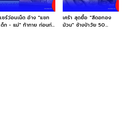
แชร์ว่อนเน็ต อ้าง "แชท
เศร้า สุดยื้อ "สีดอทอง
เด็ก - แม่" ท้าทาย ก่อนก่อ
ม้วน" ช้างป่าวัย 50
เหตุ ที่แท้ มั่วหมด
สาเหตุสุดสะเทือนใจ