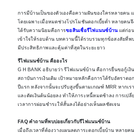
การมีบ้านเป็นของตัวเองคือความฝันของใครหลายคน แ
โดยเฉพาะเมื่อหมดช่วงโปรโมชันดอกเบี้ยต่ำ หลายคนจึงเริ
ได้รับความนิยมคือการ
ขอสินเชื่อรีไฟแนนซ์บ้าน
แต่ก่อน
เข้าใจให้รอบด้าน บทความนี้ได้รวบรวมทุกข้อสงสัยที่พ
มีประสิทธิภาพและคุ้มค่าที่สุดในระยะยาว
รีไฟแนนซ์บ้าน คืออะไร
G H BANK อธิบายว่า รีไฟแนนซ์บ้าน คือการยื่นขอกู้เงิ
สถาบันการเงินเดิม เป้าหมายหลักคือการได้รับอัตราดอกเบี้
ปีแรก หลังจากนั้นจะปรับสูงขึ้นตามเกณฑ์ MRR หากเราไ
และตัดเงินต้นน้อยลง ทำให้ภาระหนี้หมดช้าลง การเปลี่
เวลาการผ่อนชำระให้สั้นลงได้อย่างเห็นผลชัดเจน
FAQ คำถามที่พบบ่อยเกี่ยวกับรีไฟแนนซ์บ้าน
เมื่อถึงเวลาที่ต้องวางแผนลดภาระดอกเบี้ยบ้าน หลายคนมั