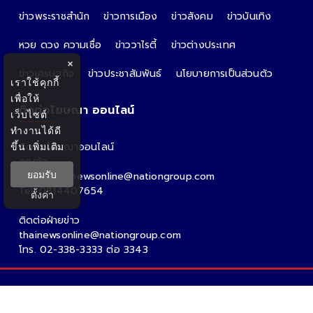
ข่าวพระราชสำนัก
ข่าวการเมือง
ข่าวสังคม
ข่าวบันเทิง
หวย ดวง ความเชื่อ
ข่าววาไรตี้
ข่าวต่างประเทศ
×
ข่าวเศรษฐกิจ
ข่าวประชาสัมพันธ์
นโยบายการเป็นส่วนตัว
เราใช้คุกกี้
เพื่อให้
ติดต่อโฆษณา ออนไลน์
เว็บไซต์
ทำงานได้ดี
ขึ้น
เพิ่มเติม
ติดต่อโฆษณาออนไลน์
คุณอ้อ
ยอมรับ
Email : thainewsonline@nationgroup.com
Tel: 0814407654
ตั้งค่า
ติดต่อฝ่ายข่าว
thainewsonline@nationgroup.com
โทร. 02-338-3333 ต่อ 3343