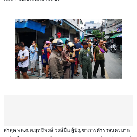
ล่าสุด พล.ต.ท.สุทธิพงษ์ วงษ์ปิ่น ผู้บัญชาการตำรวจนครบาล