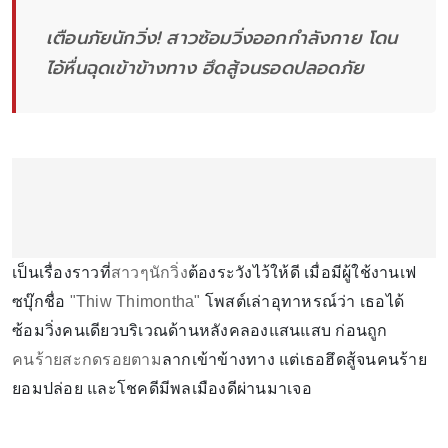
เตือนภัยนักวิ่ง! สาวซ้อมวิ่งออกกำลังกาย โดน
ไอ้หื่นฉุดเข้าข้างทาง ฮึดสู้จนรอดปลอดภัย
เป็นเรื่องราวที่
สาวๆนักวิ่ง
ต้องระวังไว้ให้ดี เมื่อมีผู้ใช้งานเฟ
ซบุ๊กชื่อ
"Thiw Thimontha"
โพสต์เล่าอุทาหรณ์ว่า เธอได้
ซ้อมวิ่งคนเดียวบริเวณด้านหลังคลองแสนแสบ ก่อนถูก
คนร้ายสะกดรอยตาม
ลากเข้าข้างทาง แต่เธอฮึดสู้จนคนร้าย
ยอมปล่อย และโชคดีมีพลเมืองดีผ่านมาเจอ