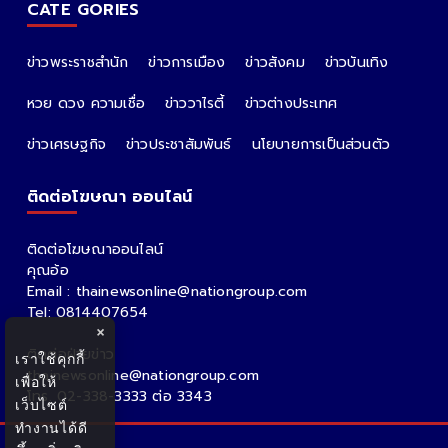
ALL PARTNER
The Nation
Nation Group
คม ชัด ลึก
กรุงเทพธุรกิจ
Nation
Spring News
Thainewsonline
Tnews
ฐานเศรษฐกิจ
CATE GORIES
ข่าวพระราชสำนัก
ข่าวการเมือง
ข่าวสังคม
ข่าวบันเทิง
หวย ดวง ความเชื่อ
ข่าววาไรตี้
ข่าวต่างประเทศ
×
เราใช้คุกกี้
ข่าวเศรษฐกิจ
ข่าวประชาสัมพันธ์
นโยบายการเป็นส่วนตัว
เพื่อให้
เว็บไซต์
ติดต่อโฆษณา ออนไลน์
ทำงานได้ดี