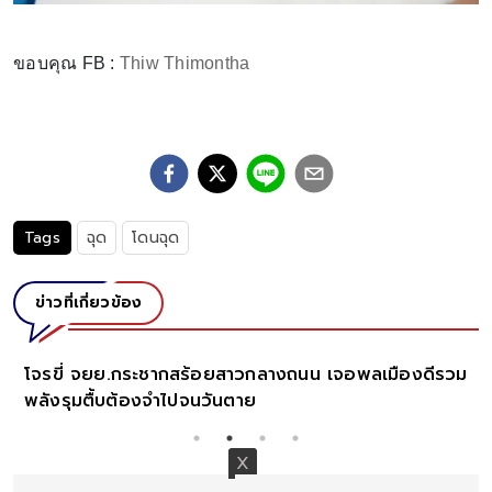
ขอบคุณ FB :
Thiw Thimontha
Tags
ฉุด
โดนฉุด
ข่าวที่เกี่ยวข้อง
วอนพลังโซเชียลตามหา! สาวขอความช่วยเหลือ รถเก๋ง
กระจกหน้าแตก ชนพ่อสาหัส ซิ่งหนีขึ้นทางด่วน