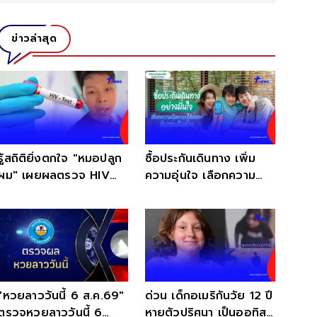
ข่าวล่าสุด
รู้สถิติยิ่งตกใจ "หมอปลูก
ซื้อประกันเดินทาง เพิ่ม
ผม" เผยผลตรวจ HIV
ความอุ่นใจ เลือกความ
หลายคนไม่รู้ตัวมาก่อน
คุ้มครองได้ทุกทริป
"หวยลาววันนี้ 6 ส.ค.69"
ด่วน เด็กอเมริกันวัย 12 ปี
ตรวจหวยลาววันนี้ 6
หายตัวปริศนา เป็นออทิสติ