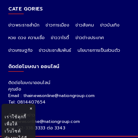
CATE GORIES
ข่าวพระราชสำนัก
ข่าวการเมือง
ข่าวสังคม
ข่าวบันเทิง
หวย ดวง ความเชื่อ
ข่าววาไรตี้
ข่าวต่างประเทศ
ข่าวเศรษฐกิจ
ข่าวประชาสัมพันธ์
นโยบายการเป็นส่วนตัว
ติดต่อโฆษณา ออนไลน์
ติดต่อโฆษณาออนไลน์
คุณอ้อ
Email : thainewsonline@nationgroup.com
Tel: 0814407654
×
ติดต่อฝ่ายข่าว
เราใช้คุกกี้
thainewsonline@nationgroup.com
เพื่อให้
โทร. 02-338-3333 ต่อ 3343
เว็บไซต์
ทำงานได้ดี